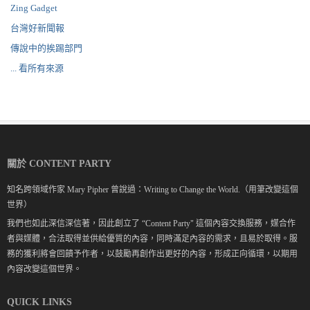
Zing Gadget
台灣好新聞報
傳說中的挨踢部門
... 看所有來源
關於 CONTENT PARTY
知名跨領域作家 Mary Pipher 曾說過：Writing to Change the World.（用筆改變這個
世界）
我們也如此深信深信著，因此創立了 “Content Party" 這個內容交換服務，媒合作
者與媒體，合法取得並供給優質的內容，同時滿足內容的需求，且易於取得。服
務的獲利將會回饋予作者，以鼓勵再創作出更好的內容，形成正向循環，以期用
內容改變這個世界。
QUICK LINKS