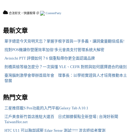
合法好文，快速取得 ＠
ContentParty
最新文章
單字總是今天背明天忘？掌握字根字首與一字多義，讓詞彙量翻倍成長!
找對POS機讓你營運效率加倍!多元會員支付管理系統大解密
Avinichi PTT 評價如何？6 個重點帶你更全面認識品牌
劍橋英檢等級怎麼分？一次搞懂 YLE、CEFR 對照與如何選擇適合的級別
臺灣腦刺激學會舉辦首屆年會 理事長：以學術實證與人才培育推動本土
發展
熱門文章
三星推搭載S Pen功能的入門平板Galaxy Tab A 10.1
江戶美食新竹首店進駐大遠百 日式御膳餐點全新登場 | 台灣好新聞
TaiwanHot.net
HTC U11 可以胸部感壓 Edge Sense 測試!?!!! 流言終結者實測