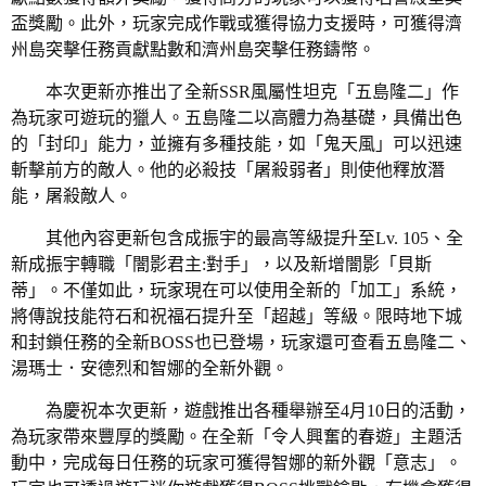
盃獎勵。此外，玩家完成作戰或獲得協力支援時，可獲得濟
州島突擊任務貢獻點數和濟州島突擊任務鑄幣。
本次更新亦推出了全新SSR風屬性坦克「五島隆二」作
為玩家可遊玩的獵人。五島隆二以高體力為基礎，具備出色
的「封印」能力，並擁有多種技能，如「鬼天風」可以迅速
斬擊前方的敵人。他的必殺技「屠殺弱者」則使他釋放潛
能，屠殺敵人。
其他內容更新包含成振宇的最高等級提升至Lv. 105、全
新成振宇轉職「闇影君主:對手」，以及新增闇影「貝斯
蒂」。不僅如此，玩家現在可以使用全新的「加工」系統，
將傳說技能符石和祝福石提升至「超越」等級。限時地下城
和封鎖任務的全新BOSS也已登場，玩家還可查看五島隆二、
湯瑪士．安德烈和智娜的全新外觀。
為慶祝本次更新，遊戲推出各種舉辦至4月10日的活動，
為玩家帶來豐厚的獎勵。在全新「令人興奮的春遊」主題活
動中，完成每日任務的玩家可獲得智娜的新外觀「意志」。