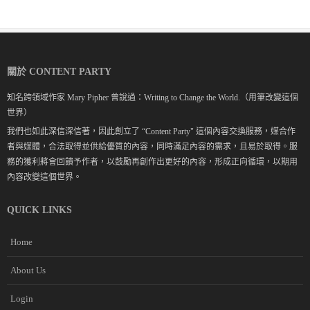
關於 CONTENT PARTY
知名跨領域作家 Mary Pipher 曾說過：Writing to Change the World.（用筆改變這個
世界）
我們也如此深信深信著，因此創立了 “Content Party" 這個內容交換服務，媒合作
者與媒體，合法取得並供給優質的內容，同時滿足內容的需求，且易於取得。服
務的獲利將會回饋予作者，以鼓勵再創作出更好的內容，形成正向循環，以期用
內容改變這個世界。
QUICK LINKS
Home
About Us
Login