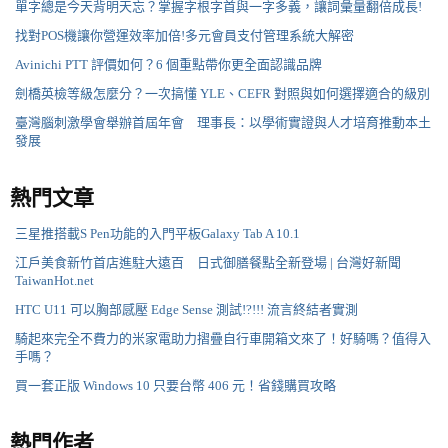
單字總是今天背明天忘？掌握字根字首與一字多義，讓詞彙量翻倍成長!
找對POS機讓你營運效率加倍!多元會員支付管理系統大解密
Avinichi PTT 評價如何？6 個重點帶你更全面認識品牌
劍橋英檢等級怎麼分？一次搞懂 YLE、CEFR 對照與如何選擇適合的級別
臺灣腦刺激學會舉辦首屆年會 理事長：以學術實證與人才培育推動本土
發展
熱門文章
三星推搭載S Pen功能的入門平板Galaxy Tab A 10.1
江戶美食新竹首店進駐大遠百 日式御膳餐點全新登場 | 台灣好新聞
TaiwanHot.net
HTC U11 可以胸部感壓 Edge Sense 測試!?!!! 流言終結者實測
騎起來完全不費力的米家電助力摺疊自行車開箱文來了！好騎嗎？值得入
手嗎？
買一套正版 Windows 10 只要台幣 406 元！省錢購買攻略
熱門作者