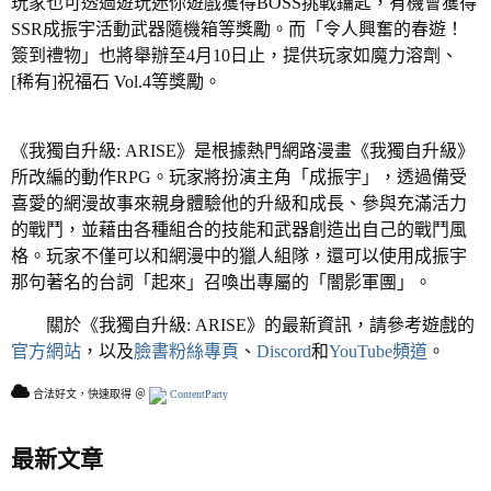
玩家也可透過遊玩迷你遊戲獲得BOSS挑戰鑰匙，有機會獲得
SSR成振宇活動武器隨機箱等獎勵。而「令人興奮的春遊！
簽到禮物」也將舉辦至4月10日止，提供玩家如魔力溶劑、
[稀有]祝福石 Vol.4等獎勵。
《我獨自升級: ARISE》是根據熱門網路漫畫《我獨自升級》
所改編的動作RPG。玩家將扮演主角「成振宇」，透過備受
喜愛的網漫故事來親身體驗他的升級和成長、參與充滿活力
的戰鬥，並藉由各種組合的技能和武器創造出自己的戰鬥風
格。玩家不僅可以和網漫中的獵人組隊，還可以使用成振宇
那句著名的台詞「起來」召喚出專屬的「闇影軍團」。
關於《我獨自升級: ARISE》的最新資訊，請參考遊戲的
官方網站
，以及
臉書粉絲專頁
、
Discord
和
YouTube頻道
。
合法好文，快速取得 ＠
ContentParty
最新文章