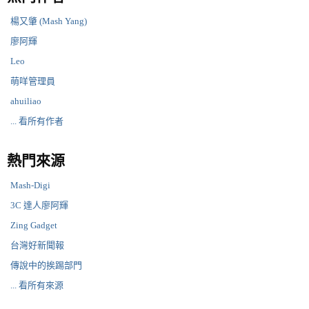
楊又肇 (Mash Yang)
廖阿輝
Leo
萌咩管理員
ahuiliao
... 看所有作者
熱門來源
Mash-Digi
3C 達人廖阿輝
Zing Gadget
台灣好新聞報
傳說中的挨踢部門
... 看所有來源