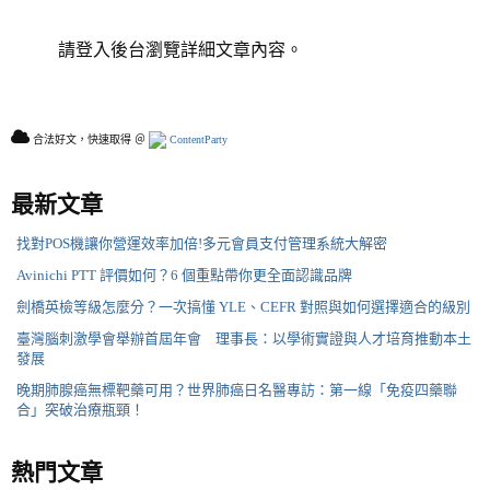
請登入後台瀏覽詳細文章內容。
合法好文，快速取得 ＠
ContentParty
最新文章
找對POS機讓你營運效率加倍!多元會員支付管理系統大解密
Avinichi PTT 評價如何？6 個重點帶你更全面認識品牌
劍橋英檢等級怎麼分？一次搞懂 YLE、CEFR 對照與如何選擇適合的級別
臺灣腦刺激學會舉辦首屆年會 理事長：以學術實證與人才培育推動本土
發展
晚期肺腺癌無標靶藥可用？世界肺癌日名醫專訪：第一線「免疫四藥聯
合」突破治療瓶頸！
熱門文章