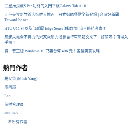
三星推搭載S Pen功能的入門平板Galaxy Tab A 10.1
江戶美食新竹首店進駐大遠百 日式御膳餐點全新登場 | 台灣好新聞
TaiwanHot.net
HTC U11 可以胸部感壓 Edge Sense 測試!?!!! 流言終結者實測
騎起來完全不費力的米家電助力摺疊自行車開箱文來了！好騎嗎？值得入
手嗎？
買一套正版 Windows 10 只要台幣 406 元！省錢購買攻略
熱門作者
楊又肇 (Mash Yang)
廖阿輝
Leo
萌咩管理員
ahuiliao
... 看所有作者