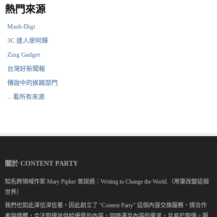
熱門來源
Mash-Digi
3C 達人廖阿輝
Zing Gadget
台灣好新聞報
傳說中的挨踢部門
... 看所有來源
關於 CONTENT PARTY
知名跨領域作家 Mary Pipher 曾說過：Writing to Change the World.（用筆改變這個
世界）
我們也如此深信深信著，因此創立了 “Content Party" 這個內容交換服務，媒合作
者與媒體，合法取得並供給優質的內容，同時滿足內容的需求，且易於取得。服