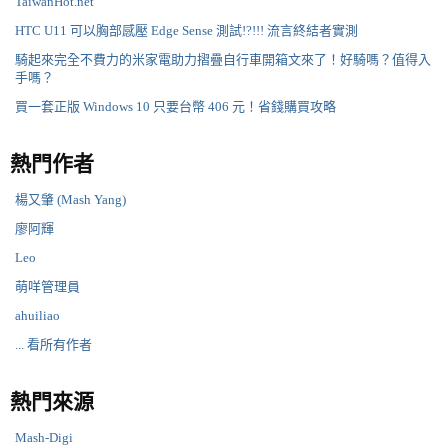
TaiwanHot.net
HTC U11 可以胸部感壓 Edge Sense 測試!?!!! 流言終結者實測
騎起來完全不費力的米家電助力摺疊自行車開箱文來了！好騎嗎？值得入
手嗎？
買一套正版 Windows 10 只要台幣 406 元！省錢購買攻略
熱門作者
楊又肇 (Mash Yang)
廖阿輝
Leo
萌咩管理員
ahuiliao
... 看所有作者
熱門來源
Mash-Digi