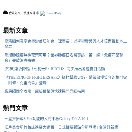
合法好文，快速取得 ＠
ContentParty
最新文章
臺灣腦刺激學會舉辦首屆年會 理事長：以學術實證與人才培育推動本土
發展
晚期肺腺癌無標靶藥可用？世界肺癌日名醫專訪：第一線「免疫四藥聯
合」突破治療瓶頸！
[死神]東永降臨《七騎士Re:BIRTH》 同步推出各種夏日活動
《THE KING OF FIGHTERS AFK》操控翠綠火焰、帶著傲慢笑容的格鬥家
「阿修．克里門森」登場
廠房隔間全攻略：庫板價格與快速捲門詳細指南
熱門文章
三星推搭載S Pen功能的入門平板Galaxy Tab A 10.1
江戶美食新竹首店進駐大遠百 日式御膳餐點全新登場 | 台灣好新聞