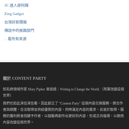
3C 達人廖阿輝
Zing Gadget
台灣好新聞報
傳說中的挨踢部門
... 看所有來源
關於 CONTENT PARTY
知名跨領域作家 Mary Pipher 曾說過：Writing to Change the World.（用筆改變這個
世界）
我們也如此深信深信著，因此創立了 “Content Party" 這個內容交換服務，媒合作
者與媒體，合法取得並供給優質的內容，同時滿足內容的需求，且易於取得。服
務的獲利將會回饋予作者，以鼓勵再創作出更好的內容，形成正向循環，以期用
內容改變這個世界。