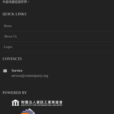
內容改變這個世界。
QUICK LINKS
Home
About Us
Login
CONTACTS
Service
service@contentparty.org
POWERED BY