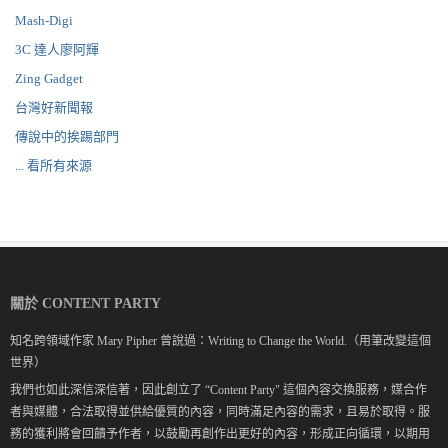
Mash-Digi
3C 達人廖阿輝
Zing Gadget
台灣好新聞報
傳說中的挨踢部門
... 看所有來源
關於 CONTENT PARTY
知名跨領域作家 Mary Pipher 曾說過：Writing to Change the World.（用筆改變這個
世界）
我們也如此深信深信著，因此創立了 “Content Party" 這個內容交換服務，媒合作
者與媒體，合法取得並供給優質的內容，同時滿足內容的需求，且易於取得。服
務的獲利將會回饋予作者，以鼓勵再創作出更好的內容，形成正向循環，以期用