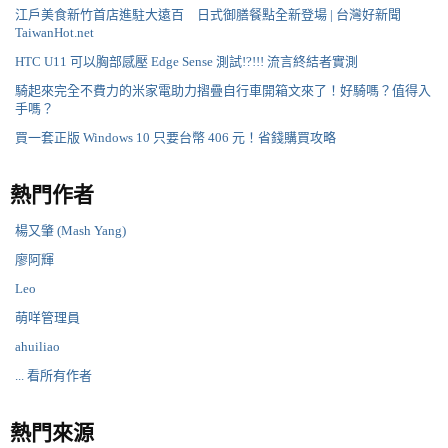
江戶美食新竹首店進駐大遠百 日式御膳餐點全新登場 | 台灣好新聞
TaiwanHot.net
HTC U11 可以胸部感壓 Edge Sense 測試!?!!! 流言終結者實測
騎起來完全不費力的米家電助力摺疊自行車開箱文來了！好騎嗎？值得入
手嗎？
買一套正版 Windows 10 只要台幣 406 元！省錢購買攻略
熱門作者
楊又肇 (Mash Yang)
廖阿輝
Leo
萌咩管理員
ahuiliao
... 看所有作者
熱門來源