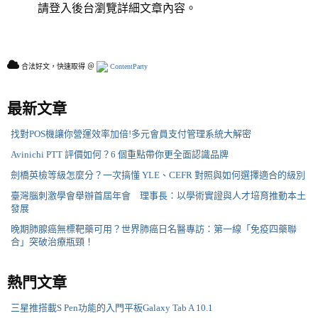
請登入後台瀏覽詳細文章內容。
合法好文，快速取得 ＠
ContentParty
最新文章
找對POS機讓你營運效率加倍!多元會員支付管理系統大解密
Avinichi PTT 評價如何？6 個重點帶你更全面認識品牌
劍橋英檢等級怎麼分？一次搞懂 YLE、CEFR 對照與如何選擇適合的級別
臺灣腦刺激學會舉辦首屆年會 理事長：以學術實證與人才培育推動本土
發展
晚期肺腺癌無標靶藥可用？世界肺癌日名醫專訪：第一線「免疫四藥聯
合」突破治療瓶頸！
熱門文章
三星推搭載S Pen功能的入門平板Galaxy Tab A 10.1