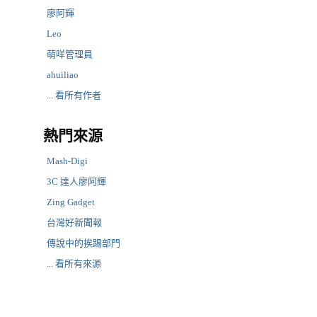
廖阿輝
Leo
萌咩管理員
ahuiliao
... 看所有作者
熱門來源
Mash-Digi
3C 達人廖阿輝
Zing Gadget
台灣好新聞報
傳說中的挨踢部門
... 看所有來源