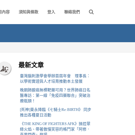
用內容
須知與條款
登入
聯絡我們
最新文章
臺灣腦刺激學會舉辦首屆年會 理事長：
以學術實證與人才培育推動本土發展
晚期肺腺癌無標靶藥可用？世界肺癌日名
醫專訪：第一線「免疫四藥聯合」突破治
療瓶頸！
[死神]東永降臨《七騎士Re:BIRTH》 同步
推出各種夏日活動
《THE KING OF FIGHTERS AFK》操控翠
綠火焰、帶著傲慢笑容的格鬥家「阿修．
克里門森」登場