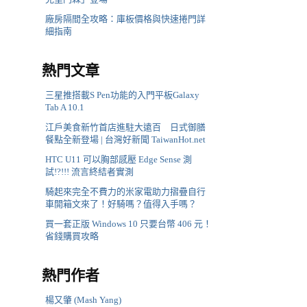
廠房隔間全攻略：庫板價格與快速捲門詳
細指南
熱門文章
三星推搭載S Pen功能的入門平板Galaxy
Tab A 10.1
江戶美食新竹首店進駐大遠百 日式御膳
餐點全新登場 | 台灣好新聞 TaiwanHot.net
HTC U11 可以胸部感壓 Edge Sense 測
試!?!!! 流言終結者實測
騎起來完全不費力的米家電助力摺疊自行
車開箱文來了！好騎嗎？值得入手嗎？
買一套正版 Windows 10 只要台幣 406 元！
省錢購買攻略
熱門作者
楊又肇 (Mash Yang)