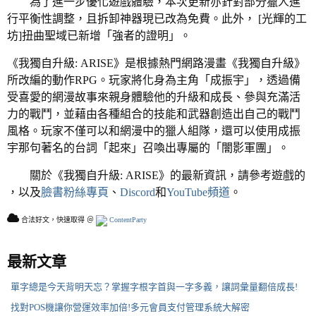
為了進一步優化遊戲體驗，本次更新亦針對部分獵人進
行平衡性調整，且拆卸神器現已改為免費。此外， [光輝的工
坊]扭曲聖域已新增「強者的證明」。
《我獨自升級: ARISE》是根據熱門網路漫畫《我獨自升級》
所改編的動作RPG。玩家將化身為主角「成振宇」，透過備
受喜愛的網漫故事來親身體驗他的升級和成長、參與充滿活
力的戰鬥，並藉由各種組合的技能和武器創造出自己的戰鬥
風格。玩家不僅可以和網漫中的獵人組隊，還可以使用成振
宇那句著名的台詞「起來」召喚出專屬的「闇影軍團」。
關於《我獨自升級: ARISE》的最新資訊，請參考遊戲的
，以及
臉書粉絲專頁
、
Discord
和
YouTube頻道
。
合法好文，快速取得 ＠
ContentParty
最新文章
單字總是今天背明天忘？掌握字根字首與一字多義，讓詞彙量翻倍成長!
找對POS機讓你營運效率加倍!多元會員支付管理系統大解密