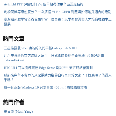
Avinichi PTT 評價如何？6 個重點帶你更全面認識品牌
劍橋英檢等級怎麼分？一次搞懂 YLE、CEFR 對照與如何選擇適合的級別
臺灣腦刺激學會舉辦首屆年會 理事長：以學術實證與人才培育推動本土
發展
熱門文章
三星推搭載S Pen功能的入門平板Galaxy Tab A 10.1
江戶美食新竹首店進駐大遠百 日式御膳餐點全新登場 | 台灣好新聞
TaiwanHot.net
HTC U11 可以胸部感壓 Edge Sense 測試!?!!! 流言終結者實測
騎起來完全不費力的米家電助力摺疊自行車開箱文來了！好騎嗎？值得入
手嗎？
買一套正版 Windows 10 只要台幣 406 元！省錢購買攻略
熱門作者
楊又肇 (Mash Yang)