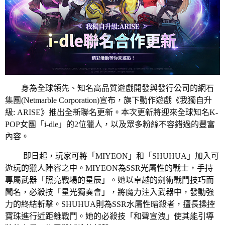
身為全球領先、知名高品質遊戲開發與發行公司的網石
集團(Netmarble Corporation)宣布，旗下動作遊戲《我獨自升
級: ARISE》推出全新聯名更新。本次更新將迎來全球知名K-
POP女團「i-dle」的2位獵人，以及眾多粉絲不容錯過的豐富
內容。
即日起，玩家可將「MIYEON」和「SHUHUA」加入可
遊玩的獵人陣容之中。MIYEON為SSR光屬性的戰士，手持
專屬武器「照亮戰場的星辰」。她以卓越的劍術戰鬥技巧而
聞名，必殺技「星光獨奏會」，將魔力注入武器中，發動強
力的終結斬擊。SHUHUA則為SSR水屬性暗殺者，擅長操控
寶珠進行近距離戰鬥。她的必殺技「和聲宣洩」使其能引導