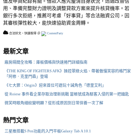
值及申貸紀錄有關。借款人應先釐清自身狀況，透過改善信
用、準備完整財力證明及調整貸款方案來提升核貸機率。若
銀行多次拒絕，推薦可考慮「好事貸」等合法融資公司，因
其審核彈性較大，能快速協助資金周轉。
合法好文，快速取得 ＠
ContentParty
最新文章
廠房隔間全攻略：庫板價格與快速捲門詳細指南
《THE KING OF FIGHTERS AFK》操控翠綠火焰、帶著傲慢笑容的格鬥家
「阿修．克里門森」登場
《七大罪：Origin》迎來首位可遊玩十誡角色「德里艾利」
從 Roiese 事件看企業存取治理新挑戰 當帳號成為駭客入侵的第一把鑰匙
微笑時眼角細紋變明顯？從形成原因到日常保養一次了解
熱門文章
三星推搭載S Pen功能的入門平板Galaxy Tab A 10.1