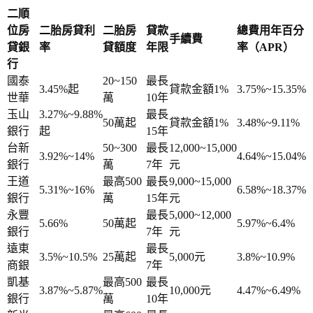
二順
位房
二胎房貸利
二胎房
貸款
總費用年百分
手續費
貸銀
率
貸額度
年限
率（APR）
行
國泰
20~150
最長
3.45%起
貸款金額1%
3.75%~15.35%
世華
萬
10年
玉山
3.27%~9.88%
最長
50萬起
貸款金額1%
3.48%~9.11%
銀行
起
15年
台新
50~300
最長
12,000~15,000
3.92%~14%
4.64%~15.04%
銀行
萬
7年
元
王道
最高500
最長
9,000~15,000
5.31%~16%
6.58%~18.37%
銀行
萬
15年
元
永豐
最長
5,000~12,000
5.66%
50萬起
5.97%~6.4%
銀行
7年
元
遠東
最長
3.5%~10.5%
25萬起
5,000元
3.8%~10.9%
商銀
7年
凱基
最高500
最長
3.87%~5.87%
10,000元
4.47%~6.49%
銀行
萬
10年