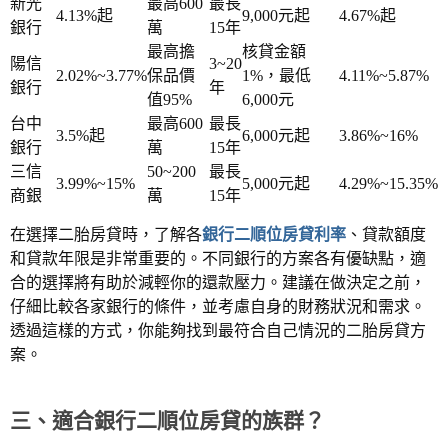
新光
最高600
最長
4.13%起
9,000元起
4.67%起
銀行
萬
15年
最高擔
核貸金額
陽信
3~20
2.02%~3.77%
保品價
1%，最低
4.11%~5.87%
銀行
年
值95%
6,000元
台中
最高600
最長
3.5%起
6,000元起
3.86%~16%
銀行
萬
15年
三信
50~200
最長
3.99%~15%
5,000元起
4.29%~15.35%
商銀
萬
15年
在選擇二胎房貸時，了解各
銀行二順位房貸利率
、貸款額度
和貸款年限是非常重要的。不同銀行的方案各有優缺點，適
合的選擇將有助於減輕你的還款壓力。建議在做決定之前，
仔細比較各家銀行的條件，並考慮自身的財務狀況和需求。
透過這樣的方式，你能夠找到最符合自己情況的二胎房貸方
案。
三、適合銀行
二順位房貸的族群？