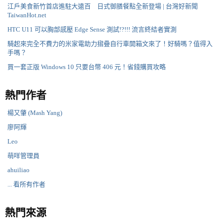
江戶美食新竹首店進駐大遠百 日式御膳餐點全新登場 | 台灣好新聞
TaiwanHot.net
HTC U11 可以胸部感壓 Edge Sense 測試!?!!! 流言終結者實測
騎起來完全不費力的米家電助力摺疊自行車開箱文來了！好騎嗎？值得入
手嗎？
買一套正版 Windows 10 只要台幣 406 元！省錢購買攻略
熱門作者
楊又肇 (Mash Yang)
廖阿輝
Leo
萌咩管理員
ahuiliao
... 看所有作者
熱門來源