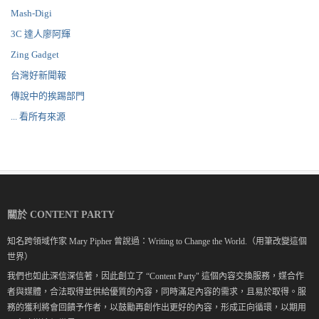
Mash-Digi
3C 達人廖阿輝
Zing Gadget
台灣好新聞報
傳說中的挨踢部門
... 看所有來源
關於 CONTENT PARTY
知名跨領域作家 Mary Pipher 曾說過：Writing to Change the World.（用筆改變這個
世界）
我們也如此深信深信著，因此創立了 “Content Party" 這個內容交換服務，媒合作
者與媒體，合法取得並供給優質的內容，同時滿足內容的需求，且易於取得。服
務的獲利將會回饋予作者，以鼓勵再創作出更好的內容，形成正向循環，以期用