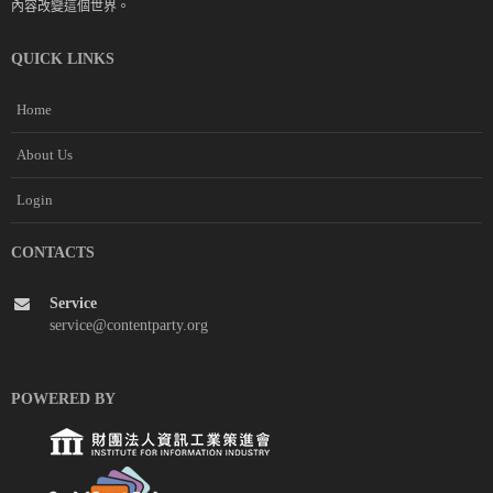
內容改變這個世界。
QUICK LINKS
Home
About Us
Login
CONTACTS
Service
service@contentparty.org
POWERED BY