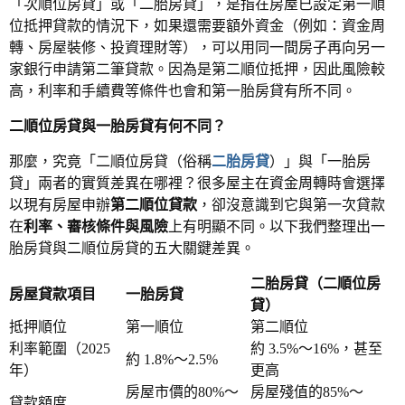
「次順位房貸」或「二胎房貸」，是指在房屋已設定第一順
位抵押貸款的情況下，如果還需要額外資金（例如：資金周
轉、房屋裝修、投資理財等），可以用同一間房子再向另一
家銀行申請第二筆貸款。因為是第二順位抵押，因此風險較
高，利率和手續費等條件也會和第一胎房貸有所不同。
二順位房貸與一胎房貸有何不同？
那麼，究竟「二順位房貸（俗稱
二胎房貸
）」與
「一胎房
貸」兩者的實質差異在哪裡？很多屋主在資金周轉時會選擇
以現有房屋申辦
第二順位貸款
，卻沒意識到它與第一次貸款
在
利率、審核條件與風險
上有明顯不同。以下我們整理出一
胎房貸與二順位房貸的五大關鍵差異。
二胎房貸（
二順位房
房屋貸款項目
一胎房貸
貸）
抵押順位
第一順位
第二順位
利率範圍（2025
約 3.5%～16%，甚至
約 1.8%～2.5%
年）
更高
房屋市價的80%～
房屋殘值的85%～
貸款額度