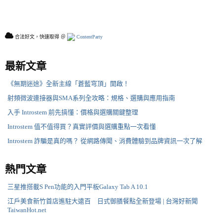
合法好文，快速取得 ＠
ContentParty
最新文章
《無期迷途》全新主線「蒼藍穹頂」開啟！
射頻微波連接器與SMA系列全攻略：規格、選購與應用指南
入手 Introstem 前先搞懂：價格與選購關鍵整理
Introstem 值不值得買？真實評價與選購重點一次看懂
Introstem 詐騙是真的嗎？ 從網路傳聞、消費體驗到品牌資訊一次了解
熱門文章
三星推搭載S Pen功能的入門平板Galaxy Tab A 10.1
江戶美食新竹首店進駐大遠百 日式御膳餐點全新登場 | 台灣好新聞
TaiwanHot.net