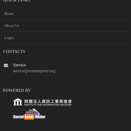
QUICK LINKS
Home
About Us
Login
CONTACTS
Service
service@contentparty.org
POWERED BY