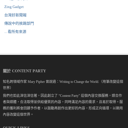
Zing Gadget
台灣好新聞報
傳說中的挨踢部門
... 看所有來源
關於 CONTENT PARTY
知名跨領域作家 Mary Pipher 曾說過：Writing to Change the World.（用筆改變這個
世界）
我們也如此深信深信著，因此創立了 “Content Party" 這個內容交換服務，媒合作
者與媒體，合法取得並供給優質的內容，同時滿足內容的需求，且易於取得。服
務的獲利將會回饋予作者，以鼓勵再創作出更好的內容，形成正向循環，以期用
內容改變這個世界。