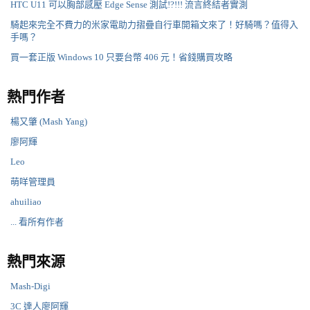
HTC U11 可以胸部感壓 Edge Sense 測試!?!!! 流言終結者實測
騎起來完全不費力的米家電助力摺疊自行車開箱文來了！好騎嗎？值得入
手嗎？
買一套正版 Windows 10 只要台幣 406 元！省錢購買攻略
熱門作者
楊又肇 (Mash Yang)
廖阿輝
Leo
萌咩管理員
ahuiliao
... 看所有作者
熱門來源
Mash-Digi
3C 達人廖阿輝