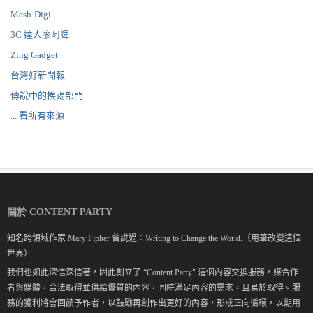
Mash-Digi
3C 達人廖阿輝
Zing Gadget
台灣好新聞報
傳說中的挨踢部門
... 看所有來源
關於 CONTENT PARTY
知名跨領域作家 Mary Pipher 曾說過：Writing to Change the World.（用筆改變這個
世界）
我們也如此深信深信著，因此創立了 “Content Party" 這個內容交換服務，媒合作
者與媒體，合法取得並供給優質的內容，同時滿足內容的需求，且易於取得。服
務的獲利將會回饋予作者，以鼓勵再創作出更好的內容，形成正向循環，以期用