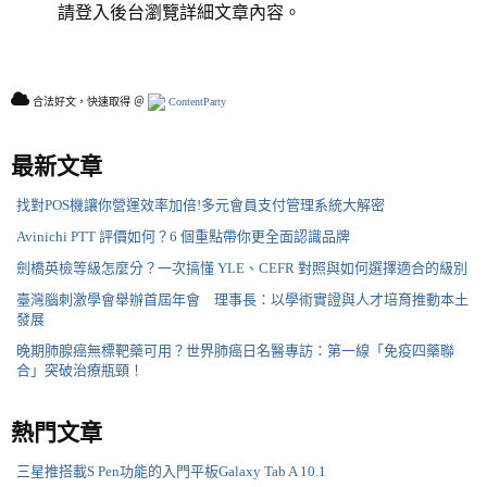
請登入後台瀏覽詳細文章內容。
合法好文，快速取得 ＠
ContentParty
最新文章
找對POS機讓你營運效率加倍!多元會員支付管理系統大解密
Avinichi PTT 評價如何？6 個重點帶你更全面認識品牌
劍橋英檢等級怎麼分？一次搞懂 YLE、CEFR 對照與如何選擇適合的級別
臺灣腦刺激學會舉辦首屆年會 理事長：以學術實證與人才培育推動本土
發展
晚期肺腺癌無標靶藥可用？世界肺癌日名醫專訪：第一線「免疫四藥聯
合」突破治療瓶頸！
熱門文章
三星推搭載S Pen功能的入門平板Galaxy Tab A 10.1