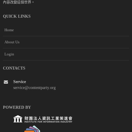
內容改變這個世界。
QUICK LINKS
Home
About Us
Login
CONTACTS
Service
service@contentparty.org
POWERED BY