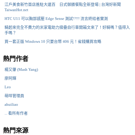
江戶美食新竹首店進駐大遠百 日式御膳餐點全新登場 | 台灣好新聞
TaiwanHot.net
HTC U11 可以胸部感壓 Edge Sense 測試!?!!! 流言終結者實測
騎起來完全不費力的米家電助力摺疊自行車開箱文來了！好騎嗎？值得入
手嗎？
買一套正版 Windows 10 只要台幣 406 元！省錢購買攻略
熱門作者
楊又肇 (Mash Yang)
廖阿輝
Leo
萌咩管理員
ahuiliao
... 看所有作者
熱門來源