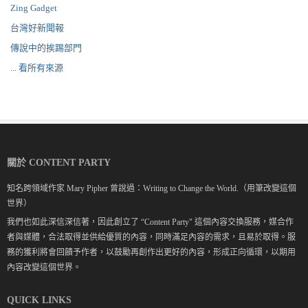
Zing Gadget
台灣好新聞報
傳說中的挨踢部門
... 看所有來源
關於 CONTENT PARTY
知名跨領域作家 Mary Pipher 曾說過：Writing to Change the World.（用筆改變這個
世界）
我們也如此深信深信著，因此創立了 “Content Party" 這個內容交換服務，媒合作
者與媒體，合法取得並供給優質的內容，同時滿足內容的需求，且易於取得。服
務的獲利將會回饋予作者，以鼓勵再創作出更好的內容，形成正向循環，以期用
內容改變這個世界。
QUICK LINKS