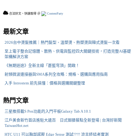
合法好文，快速取得 ＠
ContentParty
最新文章
2026台中燙髮推薦｜熱門髮型、溫塑燙、熱塑燙與韓式燙髮一次看
至上電子整合記憶體、散熱、供電與監控四大關鍵技術，打造完整AI基礎
架構解決方案
《無期迷途》全新主線「蒼藍穹頂」開啟！
射頻微波連接器與SMA系列全攻略：規格、選購與應用指南
入手 Introstem 前先搞懂：價格與選購關鍵整理
熱門文章
三星推搭載S Pen功能的入門平板Galaxy Tab A 10.1
江戶美食新竹首店進駐大遠百 日式御膳餐點全新登場 | 台灣好新聞
TaiwanHot.net
HTC U11 可以胸部感壓 Edge Sense 測試!?!!! 流言終結者實測