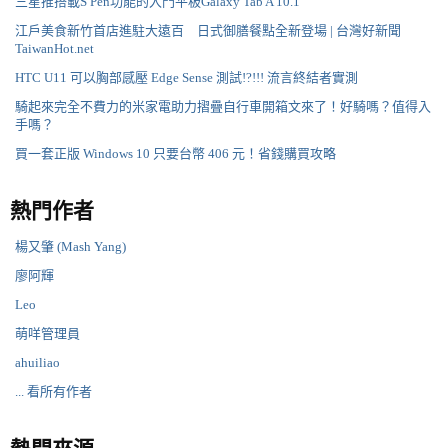
三星推搭載S Pen功能的入門平板Galaxy Tab A 10.1
江戶美食新竹首店進駐大遠百 日式御膳餐點全新登場 | 台灣好新聞
TaiwanHot.net
HTC U11 可以胸部感壓 Edge Sense 測試!?!!! 流言終結者實測
騎起來完全不費力的米家電助力摺疊自行車開箱文來了！好騎嗎？值得入
手嗎？
買一套正版 Windows 10 只要台幣 406 元！省錢購買攻略
熱門作者
楊又肇 (Mash Yang)
廖阿輝
Leo
萌咩管理員
ahuiliao
... 看所有作者