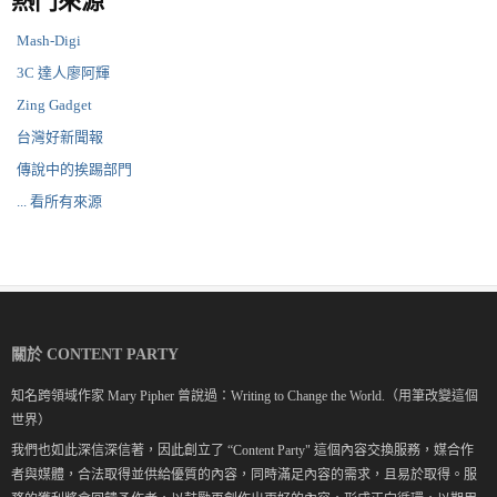
熱門來源
Mash-Digi
3C 達人廖阿輝
Zing Gadget
台灣好新聞報
傳說中的挨踢部門
... 看所有來源
關於 CONTENT PARTY
知名跨領域作家 Mary Pipher 曾說過：Writing to Change the World.（用筆改變這個
世界）
我們也如此深信深信著，因此創立了 “Content Party" 這個內容交換服務，媒合作
者與媒體，合法取得並供給優質的內容，同時滿足內容的需求，且易於取得。服