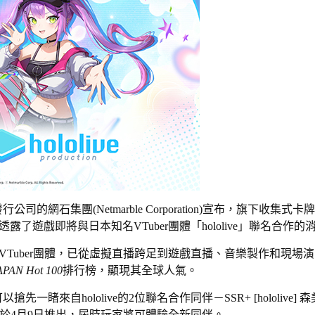
集團(Netmarble Corporation)宣布，旗下收集式卡牌
，透露了遊戲即將與日本知名VTuber團體「hololive」聯名合作的
live是女性VTuber團體，已從虛擬直播跨足到遊戲直播、音樂製作和現場
JAPAN Hot 100
排行榜，顯現其全球人氣。
自hololive的2位聯名合作同伴－SSR+ [hololive] 
合作更新將於4月9日推出，屆時玩家將可體驗全新同伴。