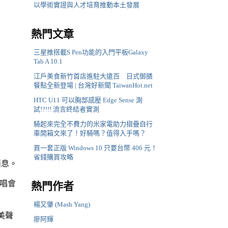
以學術實證與人才培育推動本土發展
熱門文章
三星推搭載S Pen功能的入門平板Galaxy
Tab A 10.1
江戶美食新竹首店進駐大遠百 日式御膳
餐點全新登場 | 台灣好新聞 TaiwanHot.net
HTC U11 可以胸部感壓 Edge Sense 測
試!?!!! 流言終結者實測
騎起來完全不費力的米家電助力摺疊自行
車開箱文來了！好騎嗎？值得入手嗎？
買一套正版 Windows 10 只要台幣 406 元！
省錢購買攻略
消息。
演唱會
熱門作者
楊又肇 (Mash Yang)
森美聲
廖阿輝