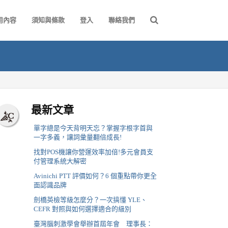
用內容
須知與條款
登入
聯絡我們
最新文章
單字總是今天背明天忘？掌握字根字首與
一字多義，讓詞彙量翻倍成長!
找對POS機讓你營運效率加倍!多元會員支
付管理系統大解密
Avinichi PTT 評價如何？6 個重點帶你更全
面認識品牌
劍橋英檢等級怎麼分？一次搞懂 YLE、
CEFR 對照與如何選擇適合的級別
臺灣腦刺激學會舉辦首屆年會 理事長：