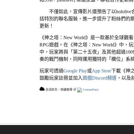
不僅如此，宣傳影片還預告了以hololi
括特別的聯名服裝，進一步提升了粉絲們的期待
更新！
《神之塔：New World》是一款基於全球
RPG遊戲。在《神之塔：New World》
中，玩家將與「第二十五夜」及其他超過10
奏的戰鬥機制，同時運用獨特的「欄位」系
玩家可透過
Google Play
或
App Store
下載《神之
鼓勵玩家註冊並加入
遊戲Discord頻道
，以及
合法好文，快速取得 ＠
ContentParty