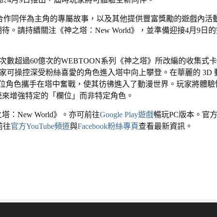
ve合作同伴為主角的專屬故事，以及其他提供豐富獎勵的遊戲內活
。請持續關注《神之塔：New World》，並準備迎接4月9日
觀看次數超過60億次的WEBTOON系列《神之塔》所改編的收集式
中，玩家可操控深受粉絲喜愛的角色進入塔中向上攀登。在華麗的 3D 
0位角色攜手在塔中奮戰，使其彷彿進入了動漫世界。玩家將體驗
統來增強特定的「欄位」而非特定角色。
塔：New World》。亦可前往
Google Play遊戲
暢玩PC版本。官
前往
官方YouTube頻道
與
Facebook粉絲專頁
查看最新資訊。