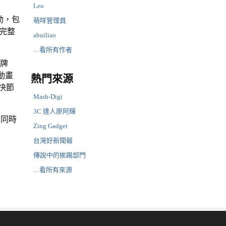
Leo
動，包
萌咩管理員
的完整
ahuiliao
... 看所有作者
卡牌
動畫
熱門來源
快節
Mash-Digi
3C 達人廖阿輝
方同時
Zing Gadget
台灣好新聞報
傳說中的挨踢部門
... 看所有來源