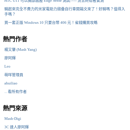
HTC U11 可以胸部感壓 Edge Sense 測試!?!!! 流言終結者實測
騎起來完全不費力的米家電助力摺疊自行車開箱文來了！好騎嗎？值得入
手嗎？
買一套正版 Windows 10 只要台幣 406 元！省錢購買攻略
熱門作者
楊又肇 (Mash Yang)
廖阿輝
Leo
萌咩管理員
ahuiliao
... 看所有作者
熱門來源
Mash-Digi
3C 達人廖阿輝