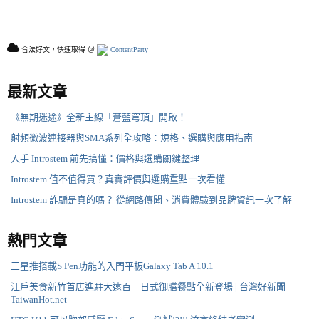
合法好文，快速取得 ＠
ContentParty
最新文章
《無期迷途》全新主線「蒼藍穹頂」開啟！
射頻微波連接器與SMA系列全攻略：規格、選購與應用指南
入手 Introstem 前先搞懂：價格與選購關鍵整理
Introstem 值不值得買？真實評價與選購重點一次看懂
Introstem 詐騙是真的嗎？ 從網路傳聞、消費體驗到品牌資訊一次了解
熱門文章
三星推搭載S Pen功能的入門平板Galaxy Tab A 10.1
江戶美食新竹首店進駐大遠百 日式御膳餐點全新登場 | 台灣好新聞
TaiwanHot.net