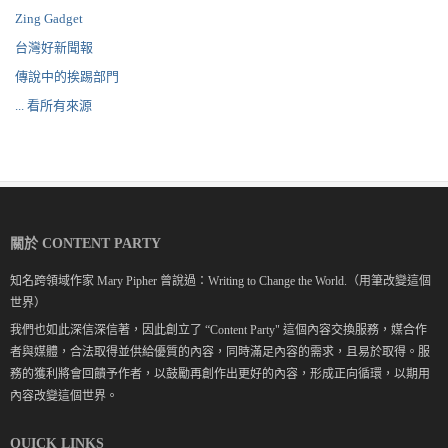
Zing Gadget
台灣好新聞報
傳說中的挨踢部門
... 看所有來源
關於 CONTENT PARTY
知名跨領域作家 Mary Pipher 曾說過：Writing to Change the World.（用筆改變這個
世界）
我們也如此深信深信著，因此創立了 “Content Party" 這個內容交換服務，媒合作
者與媒體，合法取得並供給優質的內容，同時滿足內容的需求，且易於取得。服
務的獲利將會回饋予作者，以鼓勵再創作出更好的內容，形成正向循環，以期用
內容改變這個世界。
QUICK LINKS