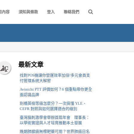
用內容
須知與條款
登入
聯絡我們
最新文章
找對POS機讓你營運效率加倍!多元會員支
付管理系統大解密
Avinichi PTT 評價如何？6 個重點帶你更全
面認識品牌
劍橋英檢等級怎麼分？一次搞懂 YLE、
CEFR 對照與如何選擇適合的級別
臺灣腦刺激學會舉辦首屆年會 理事長：
以學術實證與人才培育推動本土發展
晚期肺腺癌無標靶藥可用？世界肺癌日名