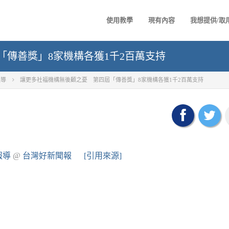
使用教學
現有內容
我想提供/取
傳善獎」8家機構各獲1千2百萬支持
報導
讓更多社福機構無後顧之憂 第四屆「傳善獎」8家機構各獲1千2百萬支持
報導
@
台灣好新聞報
[引用來源]