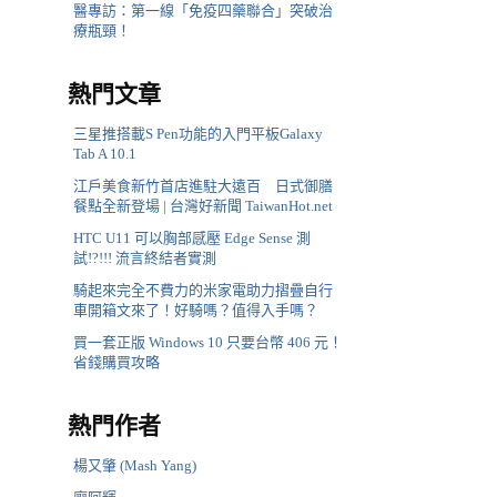
醫專訪：第一線「免疫四藥聯合」突破治
療瓶頸！
熱門文章
三星推搭載S Pen功能的入門平板Galaxy
Tab A 10.1
江戶美食新竹首店進駐大遠百 日式御膳
餐點全新登場 | 台灣好新聞 TaiwanHot.net
HTC U11 可以胸部感壓 Edge Sense 測
試!?!!! 流言終結者實測
騎起來完全不費力的米家電助力摺疊自行
車開箱文來了！好騎嗎？值得入手嗎？
買一套正版 Windows 10 只要台幣 406 元！
省錢購買攻略
熱門作者
楊又肇 (Mash Yang)