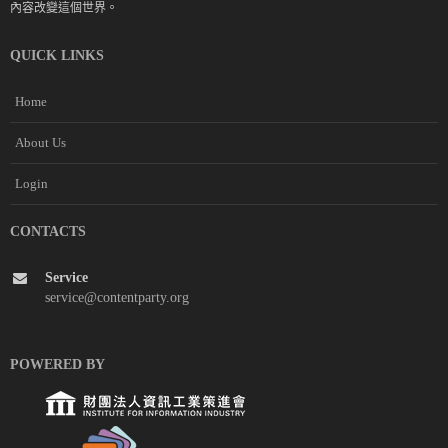
內容改變這個世界。
QUICK LINKS
Home
About Us
Login
CONTACTS
Service
service@contentparty.org
POWERED BY