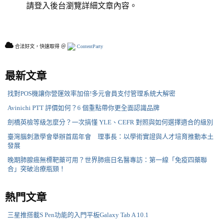
請登入後台瀏覽詳細文章內容。
合法好文，快速取得 ＠
ContentParty
最新文章
找對POS機讓你營運效率加倍!多元會員支付管理系統大解密
Avinichi PTT 評價如何？6 個重點帶你更全面認識品牌
劍橋英檢等級怎麼分？一次搞懂 YLE、CEFR 對照與如何選擇適合的級別
臺灣腦刺激學會舉辦首屆年會 理事長：以學術實證與人才培育推動本土
發展
晚期肺腺癌無標靶藥可用？世界肺癌日名醫專訪：第一線「免疫四藥聯
合」突破治療瓶頸！
熱門文章
三星推搭載S Pen功能的入門平板Galaxy Tab A 10.1