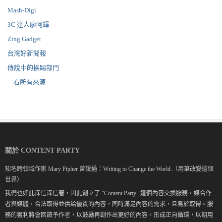
Mash-Digi
3C 達人廖阿輝
Zing Gadget
台灣好新聞報
傳說中的挨踢部門
... 看所有來源
關於 CONTENT PARTY
知名跨領域作家 Mary Pipher 曾說過：Writing to Change the World.（用筆改變這個
世界）
我們也如此深信深信著，因此創立了 “Content Party" 這個內容交換服務，媒合作
者與媒體，合法取得並供給優質的內容，同時滿足內容的需求，且易於取得。服
務的獲利將會回饋予作者，以鼓勵再創作出更好的內容，形成正向循環，以期用