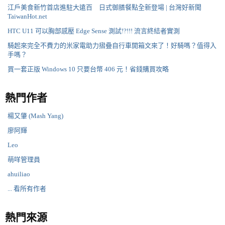
江戶美食新竹首店進駐大遠百 日式御膳餐點全新登場 | 台灣好新聞
TaiwanHot.net
HTC U11 可以胸部感壓 Edge Sense 測試!?!!! 流言終結者實測
騎起來完全不費力的米家電助力摺疊自行車開箱文來了！好騎嗎？值得入
手嗎？
買一套正版 Windows 10 只要台幣 406 元！省錢購買攻略
熱門作者
楊又肇 (Mash Yang)
廖阿輝
Leo
萌咩管理員
ahuiliao
... 看所有作者
熱門來源