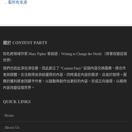
... 看所有來源
關於 CONTENT PARTY
知名跨領域作家 Mary Pipher 曾說過：Writing to Change the World.（用筆改變這個
世界）
我們也如此深信深信著，因此創立了 “Content Party" 這個內容交換服務，媒合作
者與媒體，合法取得並供給優質的內容，同時滿足內容的需求，且易於取得。服
務的獲利將會回饋予作者，以鼓勵再創作出更好的內容，形成正向循環，以期用
內容改變這個世界。
QUICK LINKS
Home
About Us