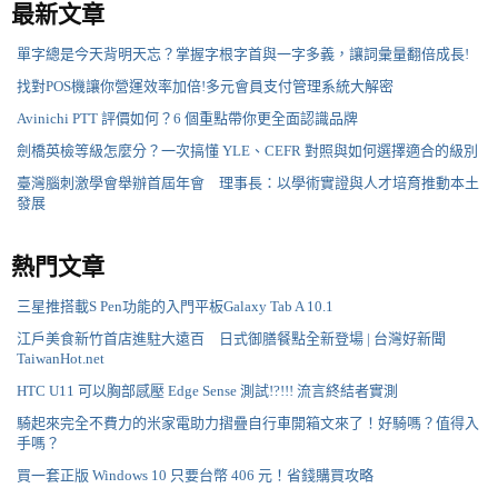
最新文章
單字總是今天背明天忘？掌握字根字首與一字多義，讓詞彙量翻倍成長!
找對POS機讓你營運效率加倍!多元會員支付管理系統大解密
Avinichi PTT 評價如何？6 個重點帶你更全面認識品牌
劍橋英檢等級怎麼分？一次搞懂 YLE、CEFR 對照與如何選擇適合的級別
臺灣腦刺激學會舉辦首屆年會 理事長：以學術實證與人才培育推動本土
發展
熱門文章
三星推搭載S Pen功能的入門平板Galaxy Tab A 10.1
江戶美食新竹首店進駐大遠百 日式御膳餐點全新登場 | 台灣好新聞
TaiwanHot.net
HTC U11 可以胸部感壓 Edge Sense 測試!?!!! 流言終結者實測
騎起來完全不費力的米家電助力摺疊自行車開箱文來了！好騎嗎？值得入
手嗎？
買一套正版 Windows 10 只要台幣 406 元！省錢購買攻略