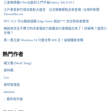
三星推搭載S Pen功能的入門平板Galaxy Tab A 10.1
江戶美食新竹首店進駐大遠百 日式御膳餐點全新登場 | 台灣好新聞
TaiwanHot.net
HTC U11 可以胸部感壓 Edge Sense 測試!?!!! 流言終結者實測
騎起來完全不費力的米家電助力摺疊自行車開箱文來了！好騎嗎？值得入
手嗎？
買一套正版 Windows 10 只要台幣 406 元！省錢購買攻略
熱門作者
楊又肇 (Mash Yang)
廖阿輝
Leo
萌咩管理員
ahuiliao
... 看所有作者