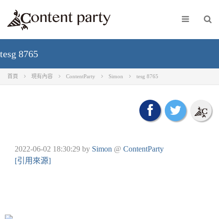
tesg 8765
首頁
現有內容
ContentParty
Simon
tesg 8765
2022-06-02 18:30:29
by
Simon
@
ContentParty
[引用來源]