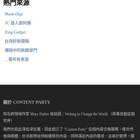
熱門來源
Mash-Digi
3C 達人廖阿輝
Zing Gadget
台灣好新聞報
傳說中的挨踢部門
... 看所有來源
關於 CONTENT PARTY
知名跨領域作家 Mary Pipher 曾說過：Writing to Change the World.（用筆改變這個
世界）
我們也如此深信深信著，因此創立了 “Content Party" 這個內容交換服務，媒合作
者與媒體，合法取得並供給優質的內容，同時滿足內容的需求，且易於取得。服