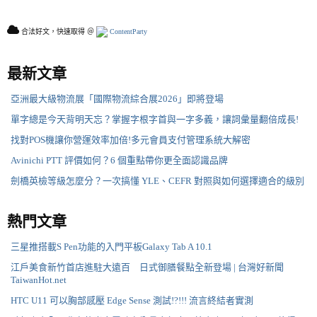
合法好文，快速取得 ＠
ContentParty
最新文章
亞洲最大級物流展「國際物流綜合展2026」即將登場
單字總是今天背明天忘？掌握字根字首與一字多義，讓詞彙量翻倍成長!
找對POS機讓你營運效率加倍!多元會員支付管理系統大解密
Avinichi PTT 評價如何？6 個重點帶你更全面認識品牌
劍橋英檢等級怎麼分？一次搞懂 YLE、CEFR 對照與如何選擇適合的級別
熱門文章
三星推搭載S Pen功能的入門平板Galaxy Tab A 10.1
江戶美食新竹首店進駐大遠百 日式御膳餐點全新登場 | 台灣好新聞
TaiwanHot.net
HTC U11 可以胸部感壓 Edge Sense 測試!?!!! 流言終結者實測