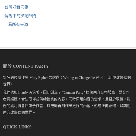
台灣好新聞報
傳說中的挨踢部門
... 看所有來源
關於 CONTENT PARTY
知名跨領域作家 Mary Pipher 曾說過：Writing to Change the World.（用筆改變這個
世界）
我們也如此深信深信著，因此創立了 “Content Party" 這個內容交換服務，媒合作
者與媒體，合法取得並供給優質的內容，同時滿足內容的需求，且易於取得。服
務的獲利將會回饋予作者，以鼓勵再創作出更好的內容，形成正向循環，以期用
內容改變這個世界。
QUICK LINKS