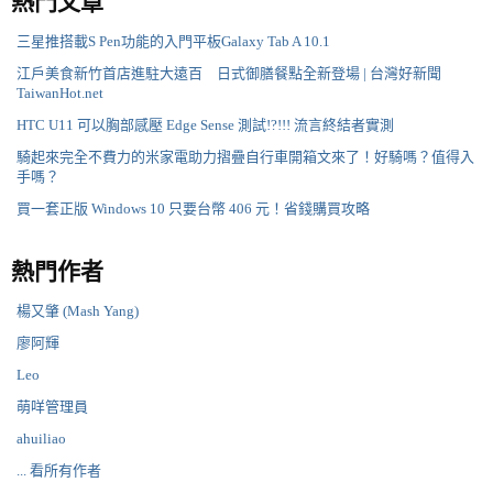
熱門文章
三星推搭載S Pen功能的入門平板Galaxy Tab A 10.1
江戶美食新竹首店進駐大遠百 日式御膳餐點全新登場 | 台灣好新聞
TaiwanHot.net
HTC U11 可以胸部感壓 Edge Sense 測試!?!!! 流言終結者實測
騎起來完全不費力的米家電助力摺疊自行車開箱文來了！好騎嗎？值得入
手嗎？
買一套正版 Windows 10 只要台幣 406 元！省錢購買攻略
熱門作者
楊又肇 (Mash Yang)
廖阿輝
Leo
萌咩管理員
ahuiliao
... 看所有作者