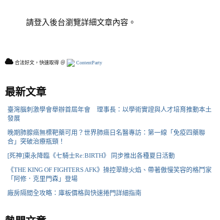
請登入後台瀏覽詳細文章內容。
合法好文，快速取得 ＠
ContentParty
最新文章
臺灣腦刺激學會舉辦首屆年會 理事長：以學術實證與人才培育推動本土
發展
晚期肺腺癌無標靶藥可用？世界肺癌日名醫專訪：第一線「免疫四藥聯
合」突破治療瓶頸！
[死神]東永降臨《七騎士Re:BIRTH》 同步推出各種夏日活動
《THE KING OF FIGHTERS AFK》操控翠綠火焰、帶著傲慢笑容的格鬥家
「阿修．克里門森」登場
廠房隔間全攻略：庫板價格與快速捲門詳細指南