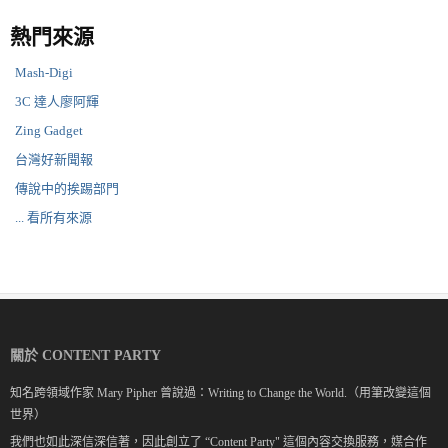
熱門來源
Mash-Digi
3C 達人廖阿輝
Zing Gadget
台灣好新聞報
傳說中的挨踢部門
... 看所有來源
關於 CONTENT PARTY
知名跨領域作家 Mary Pipher 曾說過：Writing to Change the World.（用筆改變這個
世界）
我們也如此深信深信著，因此創立了 “Content Party" 這個內容交換服務，媒合作