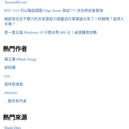
TaiwanHot.net
HTC U11 可以胸部感壓 Edge Sense 測試!?!!! 流言終結者實測
騎起來完全不費力的米家電助力摺疊自行車開箱文來了！好騎嗎？值得入
手嗎？
買一套正版 Windows 10 只要台幣 406 元！省錢購買攻略
熱門作者
楊又肇 (Mash Yang)
廖阿輝
Leo
萌咩管理員
ahuiliao
... 看所有作者
熱門來源
Mash-Digi