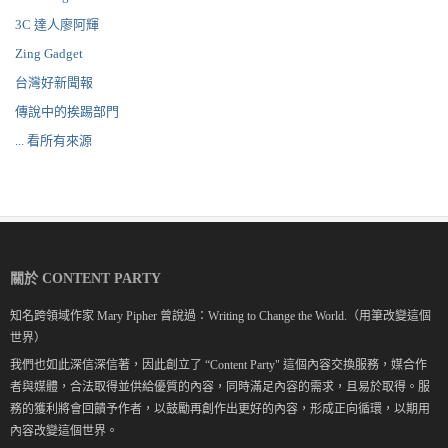
3C 達人廖阿輝
Zing Gadget
台灣好新聞報
傳說中的挨踢部門
... 看所有來源
關於 CONTENT PARTY
知名跨領域作家 Mary Pipher 曾說過：Writing to Change the World.（用筆改變這個
世界）
我們也如此深信深信著，因此創立了 “Content Party" 這個內容交換服務，媒合作
者與媒體，合法取得並供給優質的內容，同時滿足內容的需求，且易於取得。服
務的獲利將會回饋予作者，以鼓勵再創作出更好的內容，形成正向循環，以期用
內容改變這個世界。