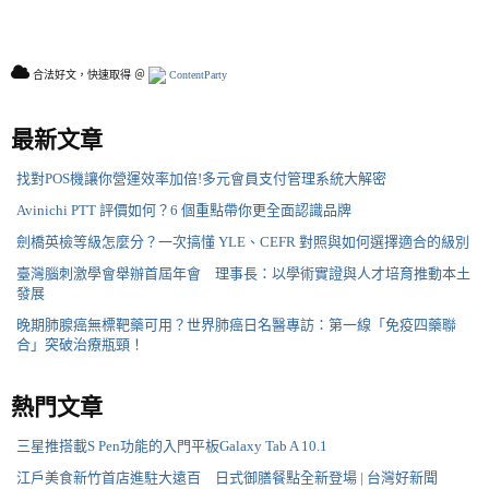
合法好文，快速取得 ＠
ContentParty
最新文章
找對POS機讓你營運效率加倍!多元會員支付管理系統大解密
Avinichi PTT 評價如何？6 個重點帶你更全面認識品牌
劍橋英檢等級怎麼分？一次搞懂 YLE、CEFR 對照與如何選擇適合的級別
臺灣腦刺激學會舉辦首屆年會 理事長：以學術實證與人才培育推動本土
發展
晚期肺腺癌無標靶藥可用？世界肺癌日名醫專訪：第一線「免疫四藥聯
合」突破治療瓶頸！
熱門文章
三星推搭載S Pen功能的入門平板Galaxy Tab A 10.1
江戶美食新竹首店進駐大遠百 日式御膳餐點全新登場 | 台灣好新聞