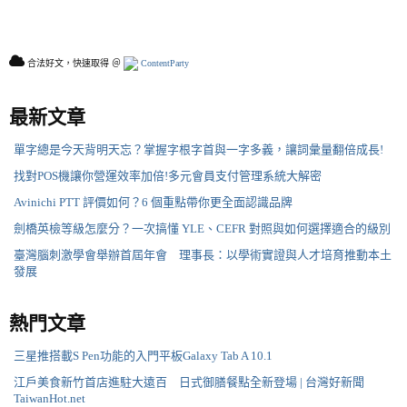
合法好文，快速取得 ＠
ContentParty
最新文章
單字總是今天背明天忘？掌握字根字首與一字多義，讓詞彙量翻倍成長!
找對POS機讓你營運效率加倍!多元會員支付管理系統大解密
Avinichi PTT 評價如何？6 個重點帶你更全面認識品牌
劍橋英檢等級怎麼分？一次搞懂 YLE、CEFR 對照與如何選擇適合的級別
臺灣腦刺激學會舉辦首屆年會 理事長：以學術實證與人才培育推動本土
發展
熱門文章
三星推搭載S Pen功能的入門平板Galaxy Tab A 10.1
江戶美食新竹首店進駐大遠百 日式御膳餐點全新登場 | 台灣好新聞
TaiwanHot.net