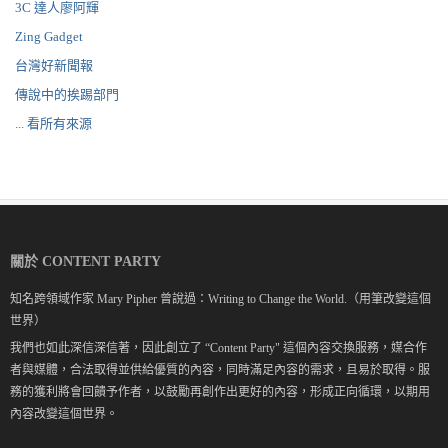
3C 達人廖阿輝
Zing Gadget
台灣好新聞報
傳說中的挨踢部門
... 看所有來源
關於 CONTENT PARTY
知名跨領域作家 Mary Pipher 曾說過：Writing to Change the World.（用筆改變這個
世界）
我們也如此深信深信著，因此創立了 “Content Party" 這個內容交換服務，媒合作
者與媒體，合法取得並供給優質的內容，同時滿足內容的需求，且易於取得。服
務的獲利將會回饋予作者，以鼓勵再創作出更好的內容，形成正向循環，以期用
內容改變這個世界。