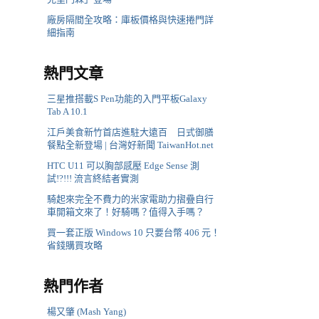
廠房隔間全攻略：庫板價格與快速捲門詳
細指南
熱門文章
三星推搭載S Pen功能的入門平板Galaxy
Tab A 10.1
江戶美食新竹首店進駐大遠百 日式御膳
餐點全新登場 | 台灣好新聞 TaiwanHot.net
HTC U11 可以胸部感壓 Edge Sense 測
試!?!!! 流言終結者實測
騎起來完全不費力的米家電助力摺疊自行
車開箱文來了！好騎嗎？值得入手嗎？
買一套正版 Windows 10 只要台幣 406 元！
省錢購買攻略
熱門作者
楊又肇 (Mash Yang)