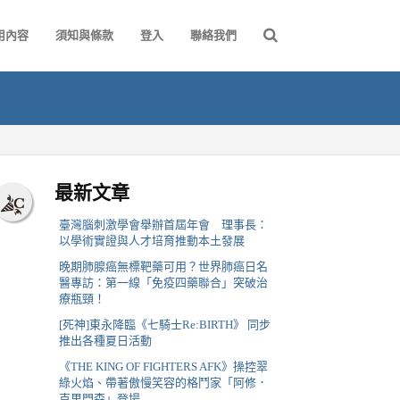
用內容
須知與條款
登入
聯絡我們
最新文章
臺灣腦刺激學會舉辦首屆年會 理事長：
以學術實證與人才培育推動本土發展
晚期肺腺癌無標靶藥可用？世界肺癌日名
醫專訪：第一線「免疫四藥聯合」突破治
療瓶頸！
[死神]東永降臨《七騎士Re:BIRTH》 同步
推出各種夏日活動
《THE KING OF FIGHTERS AFK》操控翠
綠火焰、帶著傲慢笑容的格鬥家「阿修．
克里門森」登場