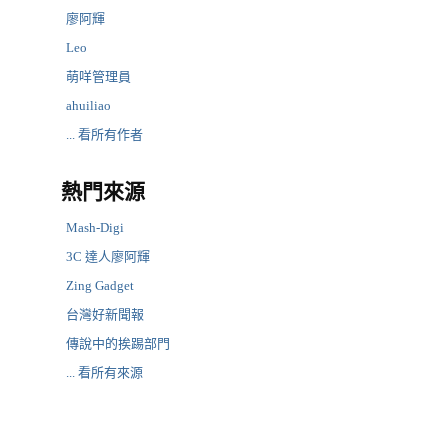
廖阿輝
Leo
萌咩管理員
ahuiliao
... 看所有作者
熱門來源
Mash-Digi
3C 達人廖阿輝
Zing Gadget
台灣好新聞報
傳說中的挨踢部門
... 看所有來源