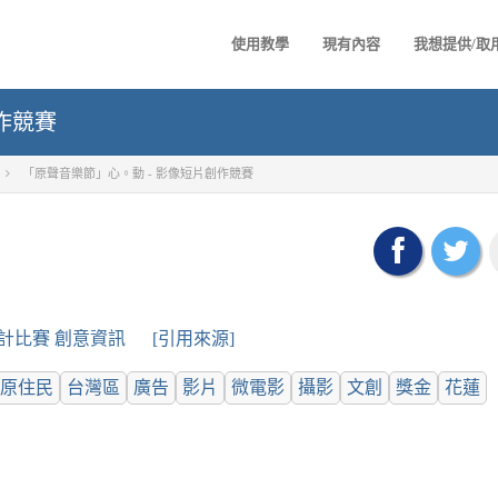
使用教學
現有內容
我想提供/取
作競賽
「原聲音樂節」心。動 - 影像短片創作競賽
計比賽 創意資訊
[引用來源]
原住民
台灣區
廣告
影片
微電影
攝影
文創
獎金
花蓮