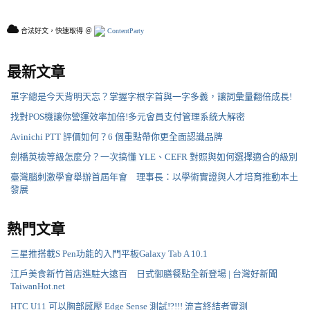
合法好文，快速取得 ＠
ContentParty
最新文章
單字總是今天背明天忘？掌握字根字首與一字多義，讓詞彙量翻倍成長!
找對POS機讓你營運效率加倍!多元會員支付管理系統大解密
Avinichi PTT 評價如何？6 個重點帶你更全面認識品牌
劍橋英檢等級怎麼分？一次搞懂 YLE、CEFR 對照與如何選擇適合的級別
臺灣腦刺激學會舉辦首屆年會 理事長：以學術實證與人才培育推動本土
發展
熱門文章
三星推搭載S Pen功能的入門平板Galaxy Tab A 10.1
江戶美食新竹首店進駐大遠百 日式御膳餐點全新登場 | 台灣好新聞
TaiwanHot.net
HTC U11 可以胸部感壓 Edge Sense 測試!?!!! 流言終結者實測