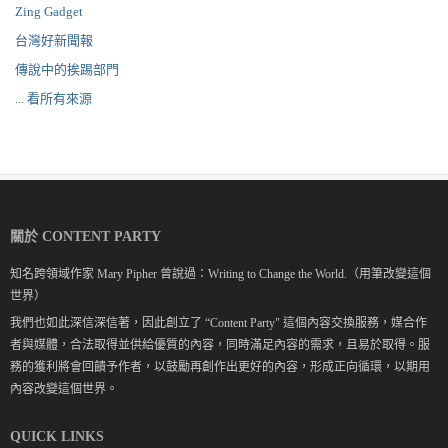
Zing Gadget
台灣好新聞報
傳說中的挨踢部門
... 看所有來源
關於 CONTENT PARTY
知名跨領域作家 Mary Pipher 曾說過：Writing to Change the World.（用筆改變這個
世界）
我們也如此深信深信著，因此創立了 “Content Party" 這個內容交換服務，媒合作
者與媒體，合法取得並供給優質的內容，同時滿足內容的需求，且易於取得。服
務的獲利將會回饋予作者，以鼓勵再創作出更好的內容，形成正向循環，以期用
內容改變這個世界。
QUICK LINKS