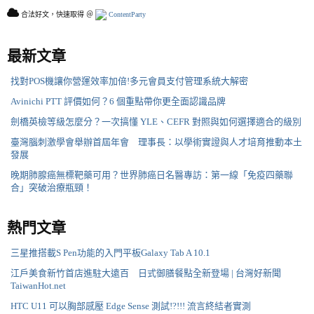
合法好文，快速取得 ＠
ContentParty
最新文章
找對POS機讓你營運效率加倍!多元會員支付管理系統大解密
Avinichi PTT 評價如何？6 個重點帶你更全面認識品牌
劍橋英檢等級怎麼分？一次搞懂 YLE、CEFR 對照與如何選擇適合的級別
臺灣腦刺激學會舉辦首屆年會 理事長：以學術實證與人才培育推動本土
發展
晚期肺腺癌無標靶藥可用？世界肺癌日名醫專訪：第一線「免疫四藥聯
合」突破治療瓶頸！
熱門文章
三星推搭載S Pen功能的入門平板Galaxy Tab A 10.1
江戶美食新竹首店進駐大遠百 日式御膳餐點全新登場 | 台灣好新聞
TaiwanHot.net
HTC U11 可以胸部感壓 Edge Sense 測試!?!!! 流言終結者實測