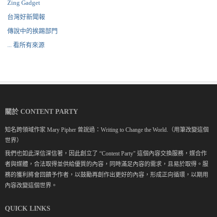
Zing Gadget
台灣好新聞報
傳說中的挨踢部門
... 看所有來源
關於 CONTENT PARTY
知名跨領域作家 Mary Pipher 曾說過：Writing to Change the World.（用筆改變這個
世界）
我們也如此深信深信著，因此創立了 “Content Party" 這個內容交換服務，媒合作
者與媒體，合法取得並供給優質的內容，同時滿足內容的需求，且易於取得。服
務的獲利將會回饋予作者，以鼓勵再創作出更好的內容，形成正向循環，以期用
內容改變這個世界。
QUICK LINKS