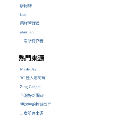
廖阿輝
Leo
萌咩管理員
ahuiliao
... 看所有作者
熱門來源
Mash-Digi
3C 達人廖阿輝
Zing Gadget
台灣好新聞報
傳說中的挨踢部門
... 看所有來源