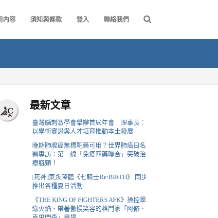
用內容
須知與條款
登入
聯絡我們
最新文章
臺灣腦刺激學會舉辦首屆年會 理事長：
以學術實證與人才培育推動本土發展
晚期肺腺癌無標靶藥可用？世界肺癌日名
醫專訪：第一線「免疫四藥聯合」突破治
療瓶頸！
[死神]東永降臨《七騎士Re:BIRTH》 同步
推出各種夏日活動
《THE KING OF FIGHTERS AFK》操控翠
綠火焰、帶著傲慢笑容的格鬥家「阿修．
克里門森」登場