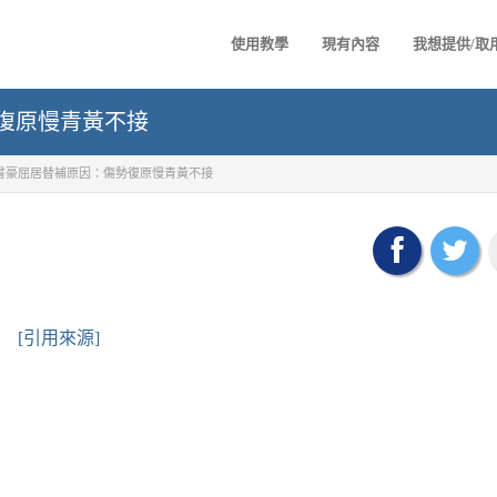
使用教學
現有內容
我想提供/取
復原慢青黃不接
書豪屈居替補原因：傷勢復原慢青黃不接
[引用來源]