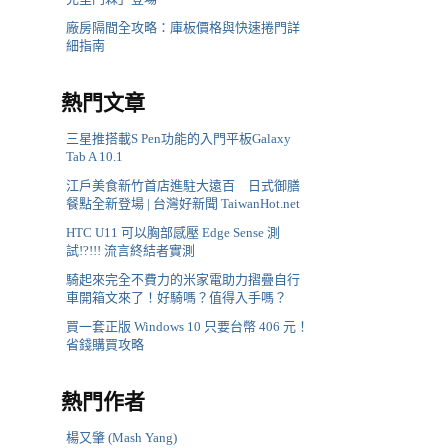
廠房隔間全攻略：庫板價格與快速捲門詳
細指南
熱門文章
三星推搭載S Pen功能的入門平板Galaxy
Tab A 10.1
江戶美食新竹首店進駐大遠百 日式御膳
餐點全新登場 | 台灣好新聞 TaiwanHot.net
HTC U11 可以胸部感壓 Edge Sense 測
試!?!!! 流言終結者實測
騎起來完全不費力的米家電助力摺疊自行
車開箱文來了！好騎嗎？值得入手嗎？
買一套正版 Windows 10 只要台幣 406 元！
省錢購買攻略
熱門作者
楊又肇 (Mash Yang)