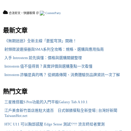
合法好文，快速取得 ＠
ContentParty
最新文章
《無期迷途》全新主線「蒼藍穹頂」開啟！
射頻微波連接器與SMA系列全攻略：規格、選購與應用指南
入手 Introstem 前先搞懂：價格與選購關鍵整理
Introstem 值不值得買？真實評價與選購重點一次看懂
Introstem 詐騙是真的嗎？ 從網路傳聞、消費體驗到品牌資訊一次了解
熱門文章
三星推搭載S Pen功能的入門平板Galaxy Tab A 10.1
江戶美食新竹首店進駐大遠百 日式御膳餐點全新登場 | 台灣好新聞
TaiwanHot.net
HTC U11 可以胸部感壓 Edge Sense 測試!?!!! 流言終結者實測