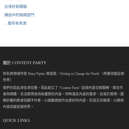
台灣好新聞報
傳說中的挨踢部門
... 看所有來源
關於 CONTENT PARTY
知名跨領域作家 Mary Pipher 曾說過：Writing to Change the World.（用筆改變這個
世界）
我們也如此深信深信著，因此創立了 “Content Party" 這個內容交換服務，媒合作
者與媒體，合法取得並供給優質的內容，同時滿足內容的需求，且易於取得。服
務的獲利將會回饋予作者，以鼓勵再創作出更好的內容，形成正向循環，以期用
內容改變這個世界。
QUICK LINKS