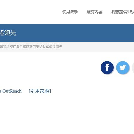
使用教學
現有內容
我想提供/取
遙領先
趨勢科技在混合雲防護市場佔有率遙遙領先
a OutReach
[引用來源]