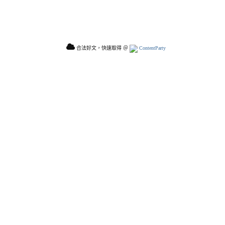
合法好文，快速取得 ＠
ContentParty