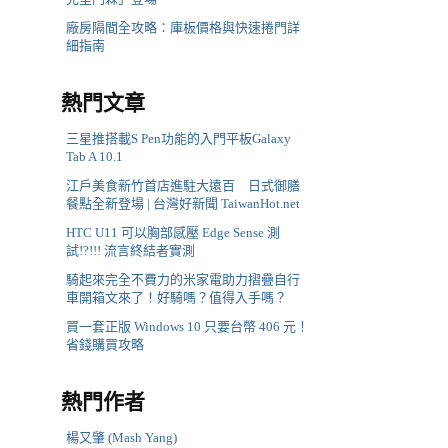
廠房隔間全攻略：庫板價格與快速捲門詳
細指南
熱門文章
三星推搭載S Pen功能的入門平板Galaxy
Tab A 10.1
江戶美食新竹首店進駐大遠百 日式御膳
餐點全新登場 | 台灣好新聞 TaiwanHot.net
HTC U11 可以胸部感壓 Edge Sense 測
試!?!!! 流言終結者實測
騎起來完全不費力的米家電助力摺疊自行
車開箱文來了！好騎嗎？值得入手嗎？
買一套正版 Windows 10 只要台幣 406 元！
省錢購買攻略
熱門作者
楊又肇 (Mash Yang)