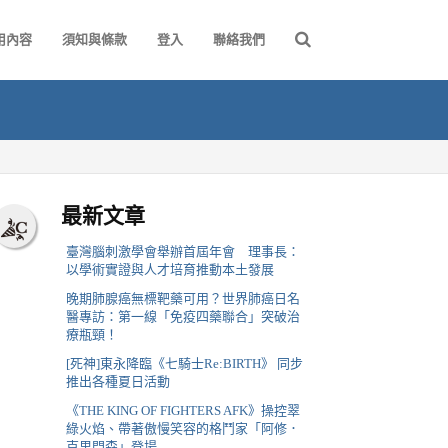
用內容
須知與條款
登入
聯絡我們
最新文章
臺灣腦刺激學會舉辦首屆年會 理事長：
以學術實證與人才培育推動本土發展
晚期肺腺癌無標靶藥可用？世界肺癌日名
醫專訪：第一線「免疫四藥聯合」突破治
療瓶頸！
[死神]東永降臨《七騎士Re:BIRTH》 同步
推出各種夏日活動
《THE KING OF FIGHTERS AFK》操控翠
綠火焰、帶著傲慢笑容的格鬥家「阿修．
克里門森」登場