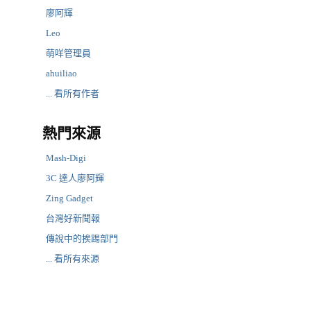
廖阿輝
Leo
萌咩管理員
ahuiliao
... 看所有作者
熱門來源
Mash-Digi
3C 達人廖阿輝
Zing Gadget
台灣好新聞報
傳說中的挨踢部門
... 看所有來源