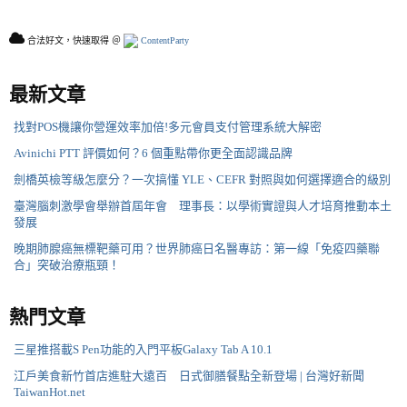
合法好文，快速取得 ＠
ContentParty
最新文章
找對POS機讓你營運效率加倍!多元會員支付管理系統大解密
Avinichi PTT 評價如何？6 個重點帶你更全面認識品牌
劍橋英檢等級怎麼分？一次搞懂 YLE、CEFR 對照與如何選擇適合的級別
臺灣腦刺激學會舉辦首屆年會 理事長：以學術實證與人才培育推動本土
發展
晚期肺腺癌無標靶藥可用？世界肺癌日名醫專訪：第一線「免疫四藥聯
合」突破治療瓶頸！
熱門文章
三星推搭載S Pen功能的入門平板Galaxy Tab A 10.1
江戶美食新竹首店進駐大遠百 日式御膳餐點全新登場 | 台灣好新聞
TaiwanHot.net