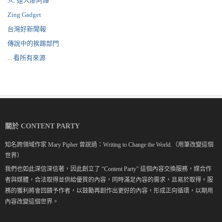
3C 達人廖阿輝
Zing Gadget
台灣好新聞報
傳說中的挨踢部門
... 看所有來源
關於 CONTENT PARTY
知名跨領域作家 Mary Pipher 曾說過：Writing to Change the World.（用筆改變這個
世界）
我們也如此深信深信著，因此創立了 “Content Party" 這個內容交換服務，媒合作
者與媒體，合法取得並供給優質的內容，同時滿足內容的需求，且易於取得。服
務的獲利將會回饋予作者，以鼓勵再創作出更好的內容，形成正向循環，以期用
內容改變這個世界。