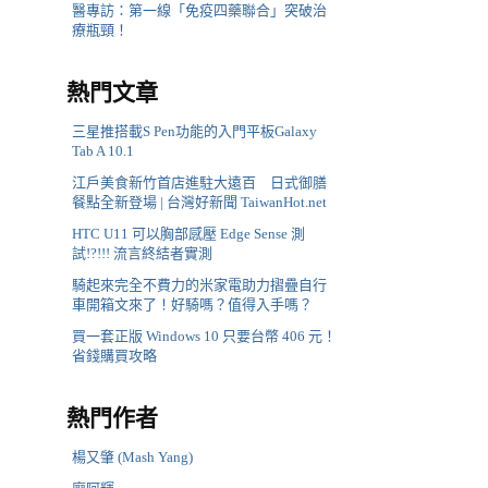
醫專訪：第一線「免疫四藥聯合」突破治
療瓶頸！
熱門文章
三星推搭載S Pen功能的入門平板Galaxy
Tab A 10.1
江戶美食新竹首店進駐大遠百 日式御膳
餐點全新登場 | 台灣好新聞 TaiwanHot.net
HTC U11 可以胸部感壓 Edge Sense 測
試!?!!! 流言終結者實測
騎起來完全不費力的米家電助力摺疊自行
車開箱文來了！好騎嗎？值得入手嗎？
買一套正版 Windows 10 只要台幣 406 元！
省錢購買攻略
熱門作者
楊又肇 (Mash Yang)