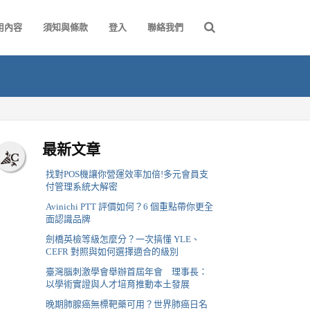
用內容
須知與條款
登入
聯絡我們
最新文章
找對POS機讓你營運效率加倍!多元會員支
付管理系統大解密
Avinichi PTT 評價如何？6 個重點帶你更全
面認識品牌
劍橋英檢等級怎麼分？一次搞懂 YLE、
CEFR 對照與如何選擇適合的級別
臺灣腦刺激學會舉辦首屆年會 理事長：
以學術實證與人才培育推動本土發展
晚期肺腺癌無標靶藥可用？世界肺癌日名