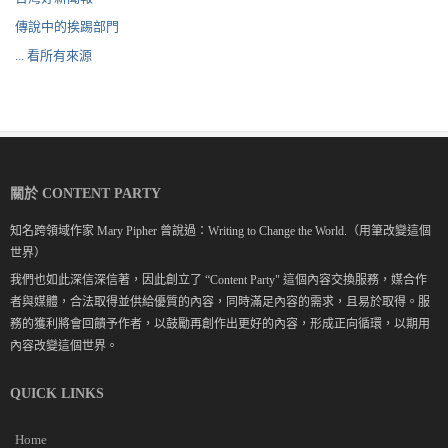
傳說中的挨踢部門
... 看所有來源
關於 CONTENT PARTY
知名跨領域作家 Mary Pipher 曾說過：Writing to Change the World.（用筆改變這個
世界）
我們也如此深信深信著，因此創立了 “Content Party" 這個內容交換服務，媒合作
者與媒體，合法取得並供給優質的內容，同時滿足內容的需求，且易於取得。服
務的獲利將會回饋予作者，以鼓勵再創作出更好的內容，形成正向循環，以期用
內容改變這個世界。
QUICK LINKS
Home