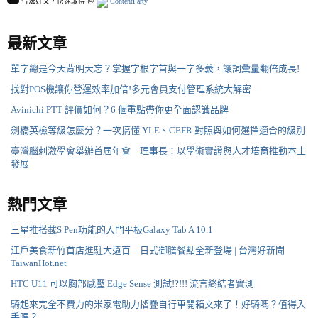
合法好文，快速取得 ＠
ContentParty
最新文章
單字總是今天背明天忘？掌握字根字首與一字多義，讓詞彙量翻倍成長!
找對POS機讓你營運效率加倍!多元會員支付管理系統大解密
Avinichi PTT 評價如何？6 個重點帶你更全面認識品牌
劍橋英檢等級怎麼分？一次搞懂 YLE、CEFR 對照與如何選擇適合的級別
臺灣腦刺激學會舉辦首屆年會 理事長：以學術實證與人才培育推動本土
發展
熱門文章
三星推搭載S Pen功能的入門平板Galaxy Tab A 10.1
江戶美食新竹首店進駐大遠百 日式御膳餐點全新登場 | 台灣好新聞
TaiwanHot.net
HTC U11 可以胸部感壓 Edge Sense 測試!?!!! 流言終結者實測
騎起來完全不費力的米家電助力摺疊自行車開箱文來了！好騎嗎？值得入
手嗎？