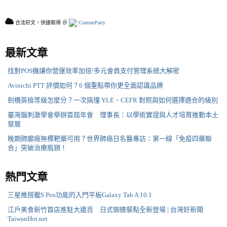
合法好文，快速取得 ＠
ContentParty
最新文章
找對POS機讓你營運效率加倍!多元會員支付管理系統大解密
Avinichi PTT 評價如何？6 個重點帶你更全面認識品牌
劍橋英檢等級怎麼分？一次搞懂 YLE、CEFR 對照與如何選擇適合的級別
臺灣腦刺激學會舉辦首屆年會 理事長：以學術實證與人才培育推動本土
發展
晚期肺腺癌無標靶藥可用？世界肺癌日名醫專訪：第一線「免疫四藥聯
合」突破治療瓶頸！
熱門文章
三星推搭載S Pen功能的入門平板Galaxy Tab A 10.1
江戶美食新竹首店進駐大遠百 日式御膳餐點全新登場 | 台灣好新聞
TaiwanHot.net