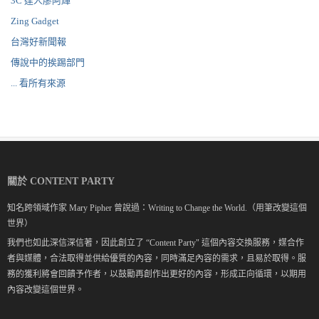
3C 達人廖阿輝
Zing Gadget
台灣好新聞報
傳說中的挨踢部門
... 看所有來源
關於 CONTENT PARTY
知名跨領域作家 Mary Pipher 曾說過：Writing to Change the World.（用筆改變這個
世界）
我們也如此深信深信著，因此創立了 “Content Party" 這個內容交換服務，媒合作
者與媒體，合法取得並供給優質的內容，同時滿足內容的需求，且易於取得。服
務的獲利將會回饋予作者，以鼓勵再創作出更好的內容，形成正向循環，以期用
內容改變這個世界。