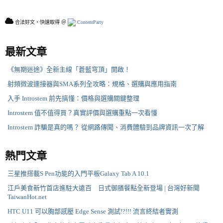
合法好文，快速取得 ＠
ContentParty
最新文章
《無期迷途》全新主線「蒼藍穹頂」開啟！
射頻微波連接器與SMA系列全攻略：規格、選購與應用指南
入手 Introstem 前先搞懂：價格與選購關鍵整理
Introstem 值不值得買？真實評價與選購重點一次看懂
Introstem 詐騙是真的嗎？ 從網路傳聞、消費體驗到品牌資訊一次了解
熱門文章
三星推搭載S Pen功能的入門平板Galaxy Tab A 10.1
江戶美食新竹首店進駐大遠百 日式御膳餐點全新登場 | 台灣好新聞
TaiwanHot.net
HTC U11 可以胸部感壓 Edge Sense 測試!?!!! 流言終結者實測