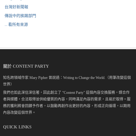
台灣好新聞報
傳說中的挨踢部門
... 看所有來源
關於 CONTENT PARTY
知名跨領域作家 Mary Pipher 曾說過：Writing to Change the World.（用筆改變這個
世界）
我們也如此深信深信著，因此創立了 “Content Party" 這個內容交換服務，媒合作
者與媒體，合法取得並供給優質的內容，同時滿足內容的需求，且易於取得。服
務的獲利將會回饋予作者，以鼓勵再創作出更好的內容，形成正向循環，以期用
內容改變這個世界。
QUICK LINKS