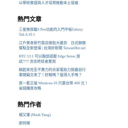
以學術實證與人才培育推動本土發展
熱門文章
三星推搭載S Pen功能的入門平板Galaxy
Tab A 10.1
江戶美食新竹首店進駐大遠百 日式御膳
餐點全新登場 | 台灣好新聞 TaiwanHot.net
HTC U11 可以胸部感壓 Edge Sense 測
試!?!!! 流言終結者實測
騎起來完全不費力的米家電助力摺疊自行
車開箱文來了！好騎嗎？值得入手嗎？
買一套正版 Windows 10 只要台幣 406 元！
省錢購買攻略
熱門作者
楊又肇 (Mash Yang)
廖阿輝