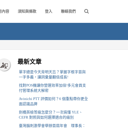
用內容
須知與條款
登入
聯絡我們
最新文章
單字總是今天背明天忘？掌握字根字首與
一字多義，讓詞彙量翻倍成長!
找對POS機讓你營運效率加倍!多元會員支
付管理系統大解密
Avinichi PTT 評價如何？6 個重點帶你更全
面認識品牌
劍橋英檢等級怎麼分？一次搞懂 YLE、
CEFR 對照與如何選擇適合的級別
臺灣腦刺激學會舉辦首屆年會 理事長：