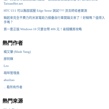
TaiwanHot.net
HTC U11 可以胸部感壓 Edge Sense 測試!?!!! 流言終結者實測
騎起來完全不費力的米家電助力摺疊自行車開箱文來了！好騎嗎？值得入
手嗎？
買一套正版 Windows 10 只要台幣 406 元！省錢購買攻略
熱門作者
楊又肇 (Mash Yang)
廖阿輝
Leo
萌咩管理員
ahuiliao
... 看所有作者
熱門來源