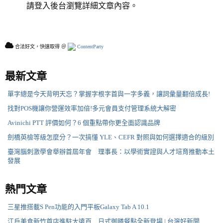
請登入後台瀏覽詳細文章內容。
合法好文，快速取得 ＠
ContentParty
最新文章
單字總是今天背明天忘？掌握字根字首與一字多義，讓詞彙量翻倍成長!
找對POS機讓你營運效率加倍!多元會員支付管理系統大解密
Avinichi PTT 評價如何？6 個重點帶你更全面認識品牌
劍橋英檢等級怎麼分？一次搞懂 YLE、CEFR 對照與如何選擇適合的級別
臺灣腦刺激學會舉辦首屆年會 理事長：以學術實證與人才培育推動本土
發展
熱門文章
三星推搭載S Pen功能的入門平板Galaxy Tab A 10.1
江戶美食新竹首店進駐大遠百 日式御膳餐點全新登場 | 台灣好新聞