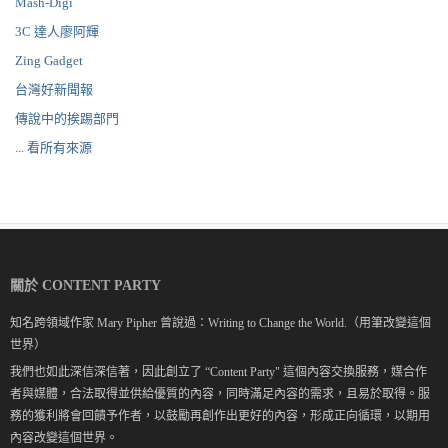
Mash-Digi
3C 達人廖阿輝
Zing Gadget
台灣好新聞報
傳說中的挨踢部門
... 看所有來源
關於 CONTENT PARTY
知名跨領域作家 Mary Pipher 曾說過：Writing to Change the World.（用筆改變這個
世界）
我們也如此深信深信著，因此創立了 “Content Party" 這個內容交換服務，媒合作
者與媒體，合法取得並供給優質的內容，同時滿足內容的需求，且易於取得。服
務的獲利將會回饋予作者，以鼓勵再創作出更好的內容，形成正向循環，以期用
內容改變這個世界。