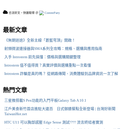
合法好文，快速取得 ＠
ContentParty
最新文章
《無期迷途》全新主線「蒼藍穹頂」開啟！
射頻微波連接器與SMA系列全攻略：規格、選購與應用指南
入手 Introstem 前先搞懂：價格與選購關鍵整理
Introstem 值不值得買？真實評價與選購重點一次看懂
Introstem 詐騙是真的嗎？ 從網路傳聞、消費體驗到品牌資訊一次了解
熱門文章
三星推搭載S Pen功能的入門平板Galaxy Tab A 10.1
江戶美食新竹首店進駐大遠百 日式御膳餐點全新登場 | 台灣好新聞
TaiwanHot.net
HTC U11 可以胸部感壓 Edge Sense 測試!?!!! 流言終結者實測