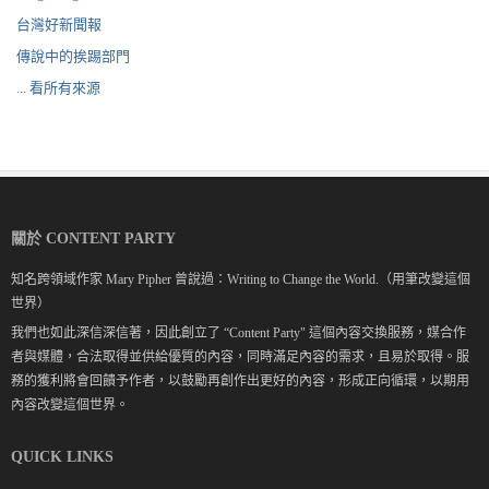
台灣好新聞報
傳說中的挨踢部門
... 看所有來源
關於 CONTENT PARTY
知名跨領域作家 Mary Pipher 曾說過：Writing to Change the World.（用筆改變這個
世界）
我們也如此深信深信著，因此創立了 “Content Party" 這個內容交換服務，媒合作
者與媒體，合法取得並供給優質的內容，同時滿足內容的需求，且易於取得。服
務的獲利將會回饋予作者，以鼓勵再創作出更好的內容，形成正向循環，以期用
內容改變這個世界。
QUICK LINKS