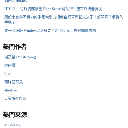
TaiwanHot.net
HTC U11 可以胸部感壓 Edge Sense 測試!?!!! 流言終結者實測
騎起來完全不費力的米家電助力摺疊自行車開箱文來了！好騎嗎？值得入
手嗎？
買一套正版 Windows 10 只要台幣 406 元！省錢購買攻略
熱門作者
楊又肇 (Mash Yang)
廖阿輝
Leo
萌咩管理員
ahuiliao
... 看所有作者
熱門來源
Mash-Digi