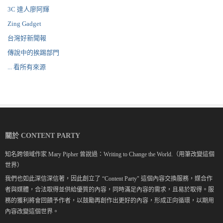
3C 達人廖阿輝
Zing Gadget
台灣好新聞報
傳說中的挨踢部門
... 看所有來源
關於 CONTENT PARTY
知名跨領域作家 Mary Pipher 曾說過：Writing to Change the World.（用筆改變這個
世界）
我們也如此深信深信著，因此創立了 “Content Party" 這個內容交換服務，媒合作
者與媒體，合法取得並供給優質的內容，同時滿足內容的需求，且易於取得。服
務的獲利將會回饋予作者，以鼓勵再創作出更好的內容，形成正向循環，以期用
內容改變這個世界。