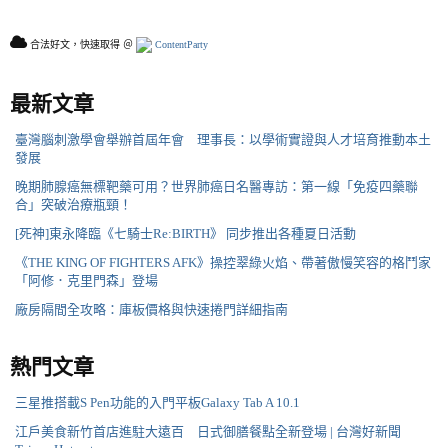
合法好文，快速取得 ＠
ContentParty
最新文章
臺灣腦刺激學會舉辦首屆年會 理事長：以學術實證與人才培育推動本土
發展
晚期肺腺癌無標靶藥可用？世界肺癌日名醫專訪：第一線「免疫四藥聯
合」突破治療瓶頸！
[死神]東永降臨《七騎士Re:BIRTH》 同步推出各種夏日活動
《THE KING OF FIGHTERS AFK》操控翠綠火焰、帶著傲慢笑容的格鬥家
「阿修．克里門森」登場
廠房隔間全攻略：庫板價格與快速捲門詳細指南
熱門文章
三星推搭載S Pen功能的入門平板Galaxy Tab A 10.1
江戶美食新竹首店進駐大遠百 日式御膳餐點全新登場 | 台灣好新聞