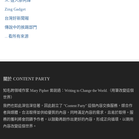
3C 達人廖阿輝
Zing Gadget
台灣好新聞報
傳說中的挨踢部門
... 看所有來源
關於 CONTENT PARTY
知名跨領域作家 Mary Pipher 曾說過：Writing to Change the World.（用筆改變這個
世界）
我們也如此深信深信著，因此創立了 “Content Party" 這個內容交換服務，媒合作
者與媒體，合法取得並供給優質的內容，同時滿足內容的需求，且易於取得。服
務的獲利將會回饋予作者，以鼓勵再創作出更好的內容，形成正向循環，以期用
內容改變這個世界。