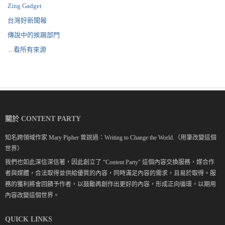
Zing Gadget
台灣好新聞報
傳說中的挨踢部門
... 看所有來源
關於 CONTENT PARTY
知名跨領域作家 Mary Pipher 曾說過：Writing to Change the World.（用筆改變這個
世界）
我們也如此深信深信著，因此創立了 “Content Party" 這個內容交換服務，媒合作
者與媒體，合法取得並供給優質的內容，同時滿足內容的需求，且易於取得。服
務的獲利將會回饋予作者，以鼓勵再創作出更好的內容，形成正向循環，以期用
內容改變這個世界。
QUICK LINKS