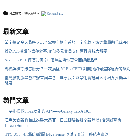
合法好文，快速取得 ＠
ContentParty
最新文章
單字總是今天背明天忘？掌握字根字首與一字多義，讓詞彙量翻倍成長!
找對POS機讓你營運效率加倍!多元會員支付管理系統大解密
Avinichi PTT 評價如何？6 個重點帶你更全面認識品牌
劍橋英檢等級怎麼分？一次搞懂 YLE、CEFR 對照與如何選擇適合的級別
臺灣腦刺激學會舉辦首屆年會 理事長：以學術實證與人才培育推動本土
發展
熱門文章
三星推搭載S Pen功能的入門平板Galaxy Tab A 10.1
江戶美食新竹首店進駐大遠百 日式御膳餐點全新登場 | 台灣好新聞
TaiwanHot.net
HTC U11 可以胸部感壓 Edge Sense 測試!?!!! 流言終結者實測