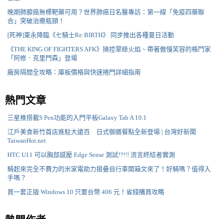
晚期肺腺癌無標靶藥可用？世界肺癌日名醫專訪：第一線「免疫四藥聯
合」突破治療瓶頸！
[死神]東永降臨《七騎士Re:BIRTH》 同步推出各種夏日活動
《THE KING OF FIGHTERS AFK》操控翠綠火焰、帶著傲慢笑容的格鬥家
「阿修．克里門森」登場
廠房隔間全攻略：庫板價格與快速捲門詳細指南
熱門文章
三星推搭載S Pen功能的入門平板Galaxy Tab A 10.1
江戶美食新竹首店進駐大遠百 日式御膳餐點全新登場 | 台灣好新聞
TaiwanHot.net
HTC U11 可以胸部感壓 Edge Sense 測試!?!!! 流言終結者實測
騎起來完全不費力的米家電助力摺疊自行車開箱文來了！好騎嗎？值得入
手嗎？
買一套正版 Windows 10 只要台幣 406 元！省錢購買攻略