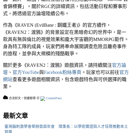
會錦標賽」。關於RGC的詳細資訊，包括活動日程和賽事形
式，將透過官方論壇陸續公布。
作為《RAVEN (EvilBane : 鋼鐵王者)》的官方續作，
《RAVEN2：渡鴉》的背景設定在黑暗奇幻的世界中，是一
款具有無與倫比的視覺效果和龐大宇宙觀的MMORPG鉅作。
身為特工隊的成員，玩家們將奉命展開調查危險且離奇事件
的旅程，並參與大規模的殘酷戰爭。
關於更多《RAVEN2：渡鴉》遊戲資訊，請持續關注
官方論
壇
、
官方YouTube
與
Facebook粉絲專頁
。玩家也可以前往
官方
網站
查看更多遊戲相關資訊，包含遊戲特色與可供選擇的職
業。
合法好文，快速取得 ＠
ContentParty
最新文章
臺灣腦刺激學會舉辦首屆年會 理事長：以學術實證與人才培育推動本土
發展