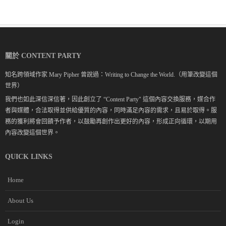
關於 CONTENT PARTY
知名跨領域作家 Mary Pipher 曾說過：Writing to Change the World.（用筆改變這個
世界）
我們也如此深信深信著，因此創立了 “Content Party" 這個內容交換服務，媒合作
者與媒體，合法取得並供給優質的內容，同時滿足內容的需求，且易於取得。服
務的獲利將會回饋予作者，以鼓勵再創作出更好的內容，形成正向循環，以期用
內容改變這個世界。
QUICK LINKS
Home
About Us
Login