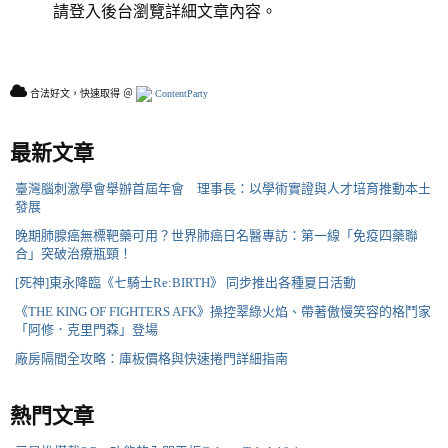
請登入後台瀏覽詳細文章內容。
合法好文，快速取得 ＠
ContentParty
最新文章
臺灣腦刺激學會舉辦首屆年會 理事長：以學術實證與人才培育推動本土
發展
晚期肺腺癌無標靶藥可用？世界肺癌日名醫專訪：第一線「免疫四藥聯
合」突破治療瓶頸！
[死神]東永降臨《七騎士Re:BIRTH》 同步推出各種夏日活動
《THE KING OF FIGHTERS AFK》操控翠綠火焰、帶著傲慢笑容的格鬥家
「阿修．克里門森」登場
廠房隔間全攻略：庫板價格與快速捲門詳細指南
熱門文章