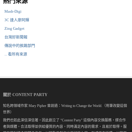
熱門來源
Mash-Digi
3C 達人廖阿輝
Zing Gadget
台灣好新聞報
傳說中的挨踢部門
... 看所有來源
關於 CONTENT PARTY
知名跨領域作家 Mary Pipher 曾說過：Writing to Change the World.（用筆改變這個
世界）
我們也如此深信深信著，因此創立了 “Content Party" 這個內容交換服務，媒合作
者與媒體，合法取得並供給優質的內容，同時滿足內容的需求，且易於取得。服