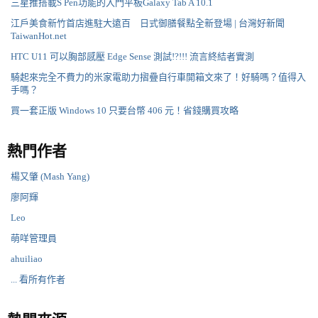
三星推搭載S Pen功能的入門平板Galaxy Tab A 10.1
江戶美食新竹首店進駐大遠百 日式御膳餐點全新登場 | 台灣好新聞
TaiwanHot.net
HTC U11 可以胸部感壓 Edge Sense 測試!?!!! 流言終結者實測
騎起來完全不費力的米家電助力摺疊自行車開箱文來了！好騎嗎？值得入
手嗎？
買一套正版 Windows 10 只要台幣 406 元！省錢購買攻略
熱門作者
楊又肇 (Mash Yang)
廖阿輝
Leo
萌咩管理員
ahuiliao
... 看所有作者