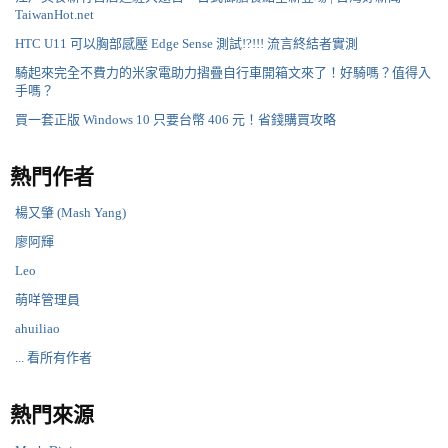
TaiwanHot.net
HTC U11 可以胸部感壓 Edge Sense 測試!?!!! 流言終結者實測
騎起來完全不費力的米家電助力摺疊自行車開箱文來了！好騎嗎？值得入
手嗎？
買一套正版 Windows 10 只要台幣 406 元！省錢購買攻略
熱門作者
楊又肇 (Mash Yang)
廖阿輝
Leo
萌咩管理員
ahuiliao
... 看所有作者
熱門來源