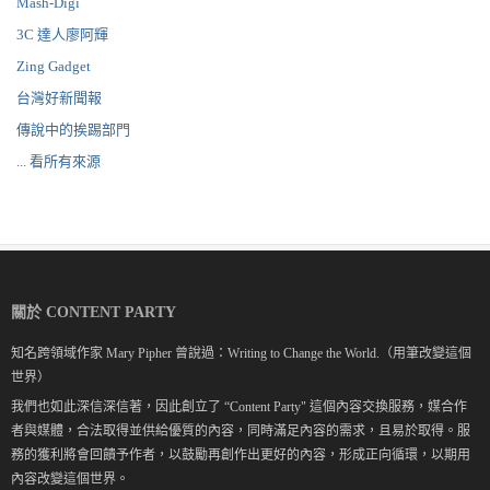
Mash-Digi
3C 達人廖阿輝
Zing Gadget
台灣好新聞報
傳說中的挨踢部門
... 看所有來源
關於 CONTENT PARTY
知名跨領域作家 Mary Pipher 曾說過：Writing to Change the World.（用筆改變這個
世界）
我們也如此深信深信著，因此創立了 “Content Party" 這個內容交換服務，媒合作
者與媒體，合法取得並供給優質的內容，同時滿足內容的需求，且易於取得。服
務的獲利將會回饋予作者，以鼓勵再創作出更好的內容，形成正向循環，以期用
內容改變這個世界。