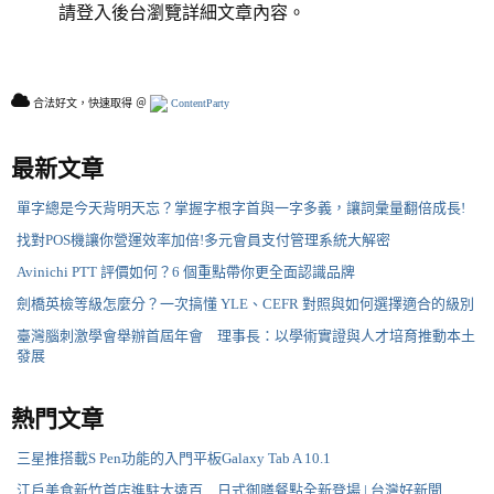
請登入後台瀏覽詳細文章內容。
合法好文，快速取得 ＠
ContentParty
最新文章
單字總是今天背明天忘？掌握字根字首與一字多義，讓詞彙量翻倍成長!
找對POS機讓你營運效率加倍!多元會員支付管理系統大解密
Avinichi PTT 評價如何？6 個重點帶你更全面認識品牌
劍橋英檢等級怎麼分？一次搞懂 YLE、CEFR 對照與如何選擇適合的級別
臺灣腦刺激學會舉辦首屆年會 理事長：以學術實證與人才培育推動本土
發展
熱門文章
三星推搭載S Pen功能的入門平板Galaxy Tab A 10.1
江戶美食新竹首店進駐大遠百 日式御膳餐點全新登場 | 台灣好新聞