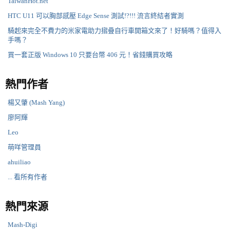
TaiwanHot.net
HTC U11 可以胸部感壓 Edge Sense 測試!?!!! 流言終結者實測
騎起來完全不費力的米家電助力摺疊自行車開箱文來了！好騎嗎？值得入
手嗎？
買一套正版 Windows 10 只要台幣 406 元！省錢購買攻略
熱門作者
楊又肇 (Mash Yang)
廖阿輝
Leo
萌咩管理員
ahuiliao
... 看所有作者
熱門來源
Mash-Digi