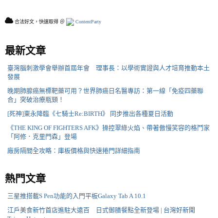
合法好文，快速取得 ＠
ContentParty
最新文章
臺灣腦刺激學會舉辦首屆年會 理事長：以學術實證與人才培育推動本土
發展
晚期肺腺癌無標靶藥可用？世界肺癌日名醫專訪：第一線「免疫四藥聯
合」突破治療瓶頸！
[死神]東永降臨《七騎士Re:BIRTH》 同步推出各種夏日活動
《THE KING OF FIGHTERS AFK》操控翠綠火焰、帶著傲慢笑容的格鬥家
「阿修．克里門森」登場
廠房隔間全攻略：庫板價格與快速捲門詳細指南
熱門文章
三星推搭載S Pen功能的入門平板Galaxy Tab A 10.1
江戶美食新竹首店進駐大遠百 日式御膳餐點全新登場 | 台灣好新聞