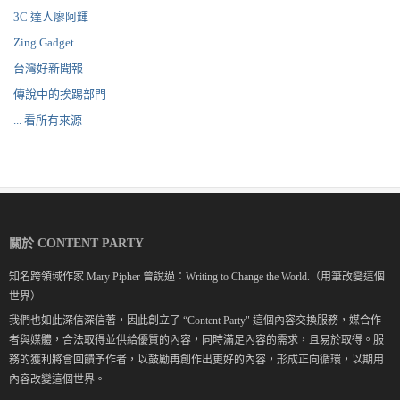
3C 達人廖阿輝
Zing Gadget
台灣好新聞報
傳說中的挨踢部門
... 看所有來源
關於 CONTENT PARTY
知名跨領域作家 Mary Pipher 曾說過：Writing to Change the World.（用筆改變這個
世界）
我們也如此深信深信著，因此創立了 “Content Party" 這個內容交換服務，媒合作
者與媒體，合法取得並供給優質的內容，同時滿足內容的需求，且易於取得。服
務的獲利將會回饋予作者，以鼓勵再創作出更好的內容，形成正向循環，以期用
內容改變這個世界。