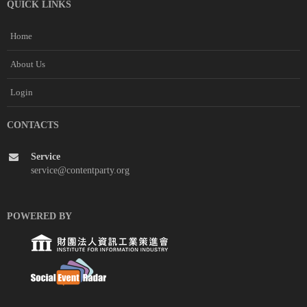
QUICK LINKS
Home
About Us
Login
CONTACTS
Service
service@contentparty.org
POWERED BY