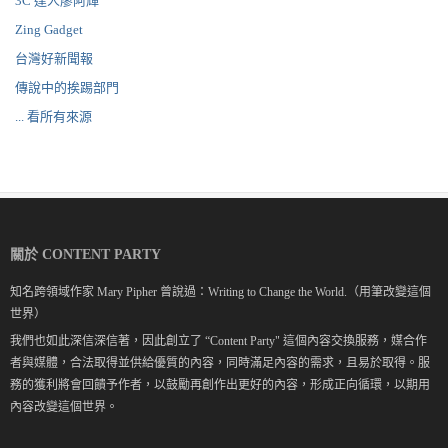
3C 達人廖阿輝
Zing Gadget
台灣好新聞報
傳說中的挨踢部門
... 看所有來源
關於 CONTENT PARTY
知名跨領域作家 Mary Pipher 曾說過：Writing to Change the World.（用筆改變這個
世界）
我們也如此深信深信著，因此創立了 “Content Party" 這個內容交換服務，媒合作
者與媒體，合法取得並供給優質的內容，同時滿足內容的需求，且易於取得。服
務的獲利將會回饋予作者，以鼓勵再創作出更好的內容，形成正向循環，以期用
內容改變這個世界。