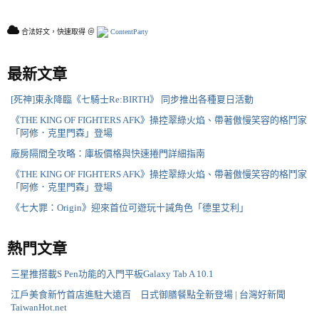
合法好文，快速取得 ＠
ContentParty
最新文章
[死神]東永降臨《七騎士Re:BIRTH》 同步推出各種夏日活動
《THE KING OF FIGHTERS AFK》操控翠綠火焰、帶著傲慢笑容的格鬥家
「阿修．克里門森」登場
廠房隔間全攻略：庫板價格與快速捲門詳細指南
《THE KING OF FIGHTERS AFK》操控翠綠火焰、帶著傲慢笑容的格鬥家
「阿修．克里門森」登場
《七大罪：Origin》迎來首位可遊玩十誡角色「德里艾利」
熱門文章
三星推搭載S Pen功能的入門平板Galaxy Tab A 10.1
江戶美食新竹首店進駐大遠百 日式御膳餐點全新登場 | 台灣好新聞
TaiwanHot.net