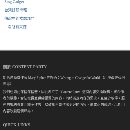
Zing Gadget
台灣好新聞報
傳說中的挨踢部門
... 看所有來源
關於 CONTENT PARTY
知名跨領域作家 Mary Pipher 曾說過：Writing to Change the World.（用筆改變這個
世界）
我們也如此深信深信著，因此創立了 “Content Party" 這個內容交換服務，媒合作
者與媒體，合法取得並供給優質的內容，同時滿足內容的需求，且易於取得。服
務的獲利將會回饋予作者，以鼓勵再創作出更好的內容，形成正向循環，以期用
內容改變這個世界。
QUICK LINKS