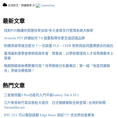
合法好文，快速取得 ＠
ContentParty
最新文章
找對POS機讓你營運效率加倍!多元會員支付管理系統大解密
Avinichi PTT 評價如何？6 個重點帶你更全面認識品牌
劍橋英檢等級怎麼分？一次搞懂 YLE、CEFR 對照與如何選擇適合的級別
臺灣腦刺激學會舉辦首屆年會 理事長：以學術實證與人才培育推動本土
發展
晚期肺腺癌無標靶藥可用？世界肺癌日名醫專訪：第一線「免疫四藥聯
合」突破治療瓶頸！
熱門文章
三星推搭載S Pen功能的入門平板Galaxy Tab A 10.1
江戶美食新竹首店進駐大遠百 日式御膳餐點全新登場 | 台灣好新聞
TaiwanHot.net
HTC U11 可以胸部感壓 Edge Sense 測試!?!!! 流言終結者實測