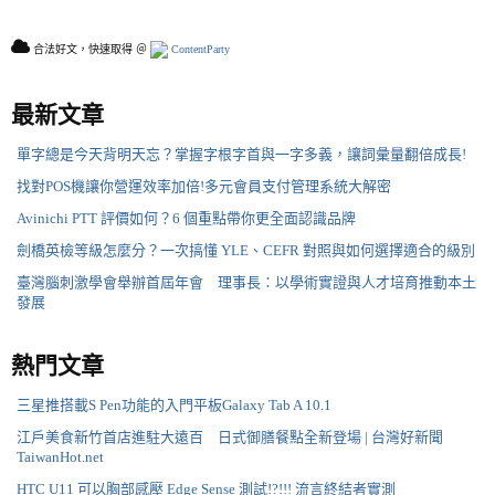
合法好文，快速取得 ＠
ContentParty
最新文章
單字總是今天背明天忘？掌握字根字首與一字多義，讓詞彙量翻倍成長!
找對POS機讓你營運效率加倍!多元會員支付管理系統大解密
Avinichi PTT 評價如何？6 個重點帶你更全面認識品牌
劍橋英檢等級怎麼分？一次搞懂 YLE、CEFR 對照與如何選擇適合的級別
臺灣腦刺激學會舉辦首屆年會 理事長：以學術實證與人才培育推動本土
發展
熱門文章
三星推搭載S Pen功能的入門平板Galaxy Tab A 10.1
江戶美食新竹首店進駐大遠百 日式御膳餐點全新登場 | 台灣好新聞
TaiwanHot.net
HTC U11 可以胸部感壓 Edge Sense 測試!?!!! 流言終結者實測