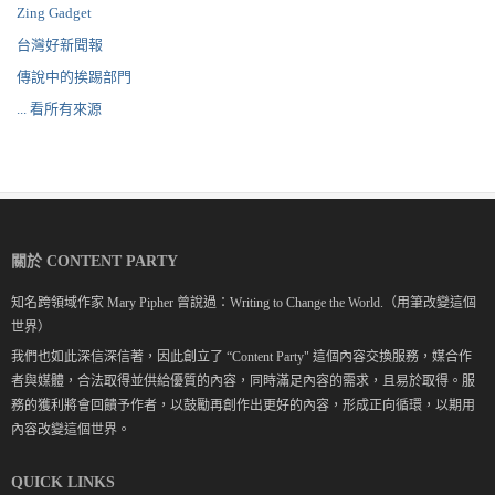
Zing Gadget
台灣好新聞報
傳說中的挨踢部門
... 看所有來源
關於 CONTENT PARTY
知名跨領域作家 Mary Pipher 曾說過：Writing to Change the World.（用筆改變這個
世界）
我們也如此深信深信著，因此創立了 “Content Party" 這個內容交換服務，媒合作
者與媒體，合法取得並供給優質的內容，同時滿足內容的需求，且易於取得。服
務的獲利將會回饋予作者，以鼓勵再創作出更好的內容，形成正向循環，以期用
內容改變這個世界。
QUICK LINKS