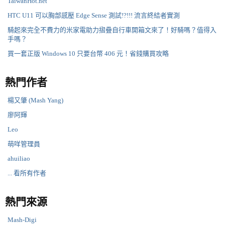
TaiwanHot.net
HTC U11 可以胸部感壓 Edge Sense 測試!?!!! 流言終結者實測
騎起來完全不費力的米家電助力摺疊自行車開箱文來了！好騎嗎？值得入
手嗎？
買一套正版 Windows 10 只要台幣 406 元！省錢購買攻略
熱門作者
楊又肇 (Mash Yang)
廖阿輝
Leo
萌咩管理員
ahuiliao
... 看所有作者
熱門來源
Mash-Digi