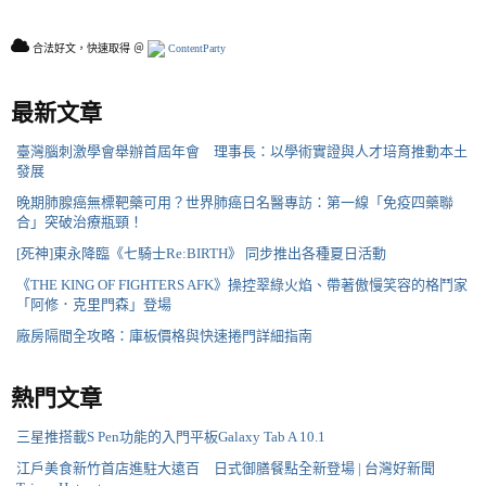
合法好文，快速取得 ＠
ContentParty
最新文章
臺灣腦刺激學會舉辦首屆年會 理事長：以學術實證與人才培育推動本土
發展
晚期肺腺癌無標靶藥可用？世界肺癌日名醫專訪：第一線「免疫四藥聯
合」突破治療瓶頸！
[死神]東永降臨《七騎士Re:BIRTH》 同步推出各種夏日活動
《THE KING OF FIGHTERS AFK》操控翠綠火焰、帶著傲慢笑容的格鬥家
「阿修．克里門森」登場
廠房隔間全攻略：庫板價格與快速捲門詳細指南
熱門文章
三星推搭載S Pen功能的入門平板Galaxy Tab A 10.1
江戶美食新竹首店進駐大遠百 日式御膳餐點全新登場 | 台灣好新聞