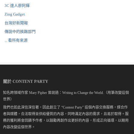
3C 達人廖阿輝
Zing Gadget
台灣好新聞報
傳說中的挨踢部門
... 看所有來源
關於 CONTENT PARTY
知名跨領域作家 Mary Pipher 曾說過：Writing to Change the World.（用筆改變這個
世界）
我們也如此深信深信著，因此創立了 “Content Party" 這個內容交換服務，媒合作
者與媒體，合法取得並供給優質的內容，同時滿足內容的需求，且易於取得。服
務的獲利將會回饋予作者，以鼓勵再創作出更好的內容，形成正向循環，以期用
內容改變這個世界。