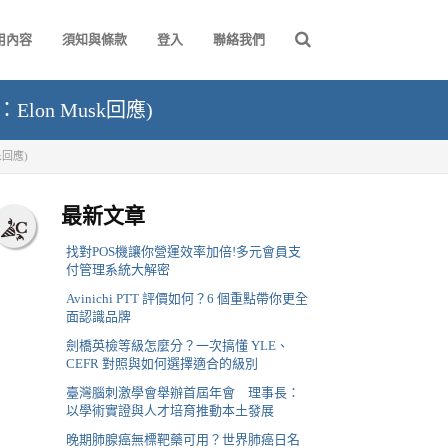
用內容
須知與條款
登入
聯絡我們
lon Musk回應)
k回應)
最新文章
找對POS機讓你營運效率加倍!多元會員支
付管理系統大解密
Avinichi PTT 評價如何？6 個重點帶你更全
面認識品牌
劍橋英檢等級怎麼分？一次搞懂 YLE、
CEFR 對照與如何選擇適合的級別
臺灣腦刺激學會舉辦首屆年會 理事長：
以學術實證與人才培育推動本土發展
晚期肺腺癌無標靶藥可用？世界肺癌日名