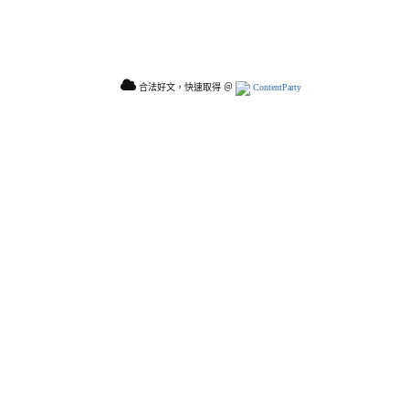
合法好文，快速取得 ＠
ContentParty