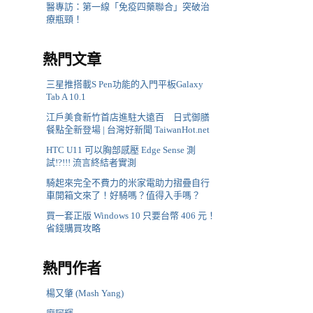
醫專訪：第一線「免疫四藥聯合」突破治
療瓶頸！
熱門文章
三星推搭載S Pen功能的入門平板Galaxy
Tab A 10.1
江戶美食新竹首店進駐大遠百 日式御膳
餐點全新登場 | 台灣好新聞 TaiwanHot.net
HTC U11 可以胸部感壓 Edge Sense 測
試!?!!! 流言終結者實測
騎起來完全不費力的米家電助力摺疊自行
車開箱文來了！好騎嗎？值得入手嗎？
買一套正版 Windows 10 只要台幣 406 元！
省錢購買攻略
熱門作者
楊又肇 (Mash Yang)