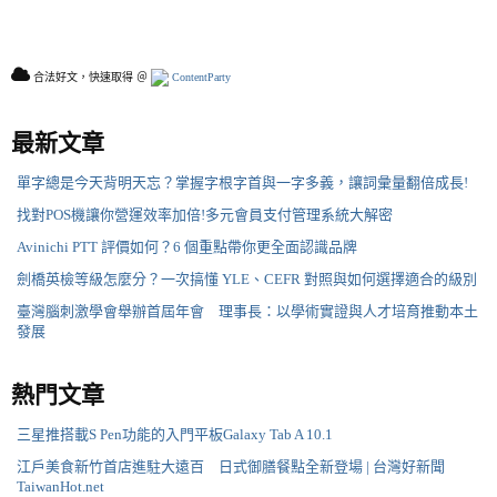
合法好文，快速取得 ＠
ContentParty
最新文章
單字總是今天背明天忘？掌握字根字首與一字多義，讓詞彙量翻倍成長!
找對POS機讓你營運效率加倍!多元會員支付管理系統大解密
Avinichi PTT 評價如何？6 個重點帶你更全面認識品牌
劍橋英檢等級怎麼分？一次搞懂 YLE、CEFR 對照與如何選擇適合的級別
臺灣腦刺激學會舉辦首屆年會 理事長：以學術實證與人才培育推動本土
發展
熱門文章
三星推搭載S Pen功能的入門平板Galaxy Tab A 10.1
江戶美食新竹首店進駐大遠百 日式御膳餐點全新登場 | 台灣好新聞
TaiwanHot.net