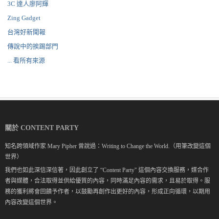
3C 達人廖阿輝
Zing Gadget
台灣好新聞報
傳說中的挨踢部門
... 看所有來源
關於 CONTENT PARTY
知名跨領域作家 Mary Pipher 曾說過：Writing to Change the World.（用筆改變這個
世界）
我們也如此深信深信著，因此創立了 “Content Party" 這個內容交換服務，媒合作
者與媒體，合法取得並供給優質的內容，同時滿足內容的需求，且易於取得。服
務的獲利將會回饋予作者，以鼓勵再創作出更好的內容，形成正向循環，以期用
內容改變這個世界。