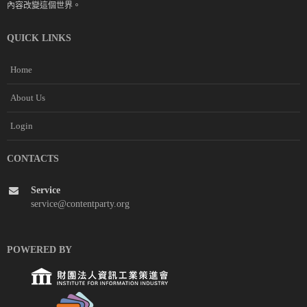
內容改變這個世界。
QUICK LINKS
Home
About Us
Login
CONTACTS
Service
service@contentparty.org
POWERED BY