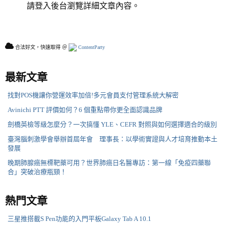
請登入後台瀏覽詳細文章內容。
合法好文，快速取得 ＠
ContentParty
最新文章
找對POS機讓你營運效率加倍!多元會員支付管理系統大解密
Avinichi PTT 評價如何？6 個重點帶你更全面認識品牌
劍橋英檢等級怎麼分？一次搞懂 YLE、CEFR 對照與如何選擇適合的級別
臺灣腦刺激學會舉辦首屆年會 理事長：以學術實證與人才培育推動本土
發展
晚期肺腺癌無標靶藥可用？世界肺癌日名醫專訪：第一線「免疫四藥聯
合」突破治療瓶頸！
熱門文章
三星推搭載S Pen功能的入門平板Galaxy Tab A 10.1