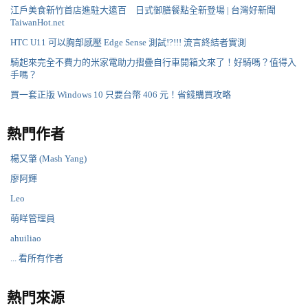
江戶美食新竹首店進駐大遠百 日式御膳餐點全新登場 | 台灣好新聞
TaiwanHot.net
HTC U11 可以胸部感壓 Edge Sense 測試!?!!! 流言終結者實測
騎起來完全不費力的米家電助力摺疊自行車開箱文來了！好騎嗎？值得入
手嗎？
買一套正版 Windows 10 只要台幣 406 元！省錢購買攻略
熱門作者
楊又肇 (Mash Yang)
廖阿輝
Leo
萌咩管理員
ahuiliao
... 看所有作者
熱門來源