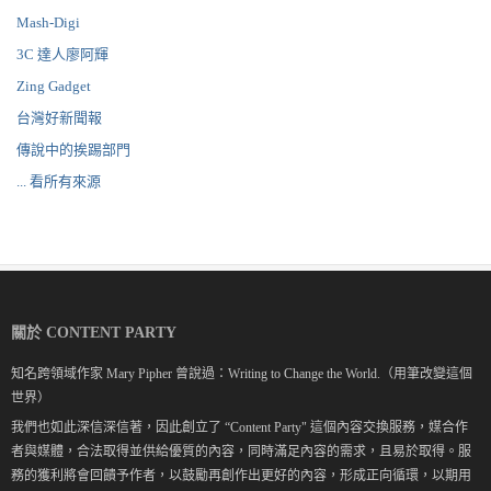
Mash-Digi
3C 達人廖阿輝
Zing Gadget
台灣好新聞報
傳說中的挨踢部門
... 看所有來源
關於 CONTENT PARTY
知名跨領域作家 Mary Pipher 曾說過：Writing to Change the World.（用筆改變這個
世界）
我們也如此深信深信著，因此創立了 “Content Party" 這個內容交換服務，媒合作
者與媒體，合法取得並供給優質的內容，同時滿足內容的需求，且易於取得。服
務的獲利將會回饋予作者，以鼓勵再創作出更好的內容，形成正向循環，以期用